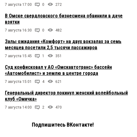
7 августа 17:00
0
272
В Омске свердловского бизнесмена обвинили в даче
взятки
7 августа 16:30
0
482
Залы ожидания «Комфорт» на двух вокзалах за семь
месяцев посетили 2,5 тысячи пассажиров
7 августа 15:45
1
351
Суд конфисковал у АО «Омскавтотранс» бассейн
«Автомобилист» и землю в центре города
7 августа 15:01
4
621
Генеральный директор покинул женский волейбольный
клуб «Омичка»
7 августа 14:00
2
470
Подпишитесь ВКонтакте!