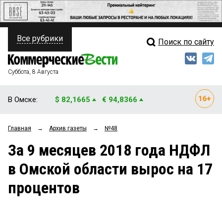
Все рубрики
Поиск по сайту
ПОЛИТИКА
Свежий выпуск
Медиа
ФИНАНСЫ
Суббота, 8 Августа
Кто есть кто
НЕДВИЖИМОСТЬ
В Омске:
$ 82,1665
€ 94,8366
Интервью
БИЗНЕС
Главная
→
Архив газеты
→
№48
Мнения
ОБЩЕСТВО
За 9 месяцев 2018 года НДФЛ
Рейтинги
ЗАКОН
в Омской области вырос на 17
Блоги
НОВОСТИ КОМПАНИЙ
процентов
Архив
ПРОИСШЕСТВИЯ