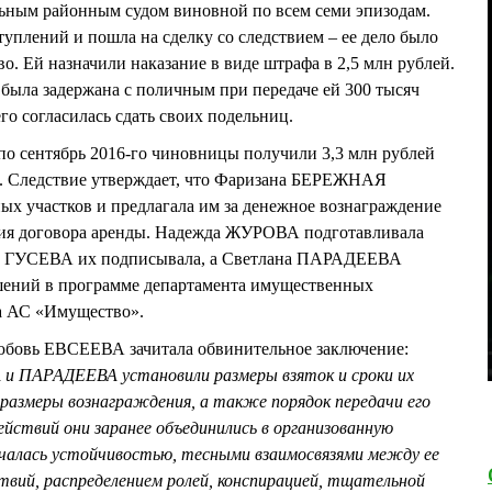
льным районным судом виновной по всем семи эпизодам.
туплений и пошла на сделку со следствием – ее дело было
о. Ей назначили наказание в виде штрафа в 2,5 млн рублей.
была задержана с поличным при передаче ей 300 тысяч
его согласилась сдать своих подельниц.
 по сентябрь 2016-го чиновницы получили 3,3 млн рублей
й. Следствие утверждает, что Фаризана БЕРЕЖНАЯ
ых участков и предлагала им за денежное вознаграждение
вия договора аренды. Надежда ЖУРОВА подготавливала
на ГУСЕВА их подписывала, а Светлана ПАРАДЕЕВА
шений в программе департамента имущественных
а АС «Имущество».
юбовь ЕВСЕЕВА зачитала обвинительное заключение:
ПАРАДЕЕВА установили размеры взяток и сроки их
 размеры вознаграждения, а также порядок передачи его
действий они заранее объединились в организованную
ичалась устойчивостью, тесными взаимосвязями между ее
твий, распределением ролей, конспирацией, тщательной