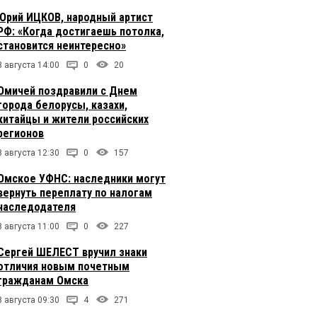
Юрий ИЦКОВ, народный артист
РФ: «Когда достигаешь потолка,
становится неинтересно»
8 августа 14:00
0
20
Омичей поздравили с Днем
города белорусы, казахи,
китайцы и жители российских
регионов
8 августа 12:30
0
157
Омское УФНС: наследники могут
вернуть переплату по налогам
наследодателя
8 августа 11:00
0
227
Сергей ШЕЛЕСТ вручил знаки
отличия новым почетным
гражданам Омска
8 августа 09:30
4
271