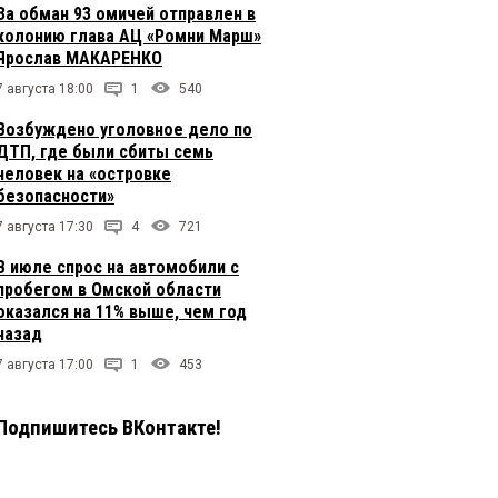
За обман 93 омичей отправлен в
колонию глава АЦ «Ромни Марш»
Ярослав МАКАРЕНКО
7 августа 18:00
1
540
Возбуждено уголовное дело по
ДТП, где были сбиты семь
человек на «островке
безопасности»
7 августа 17:30
4
721
В июле спрос на автомобили с
пробегом в Омской области
оказался на 11% выше, чем год
назад
7 августа 17:00
1
453
Подпишитесь ВКонтакте!