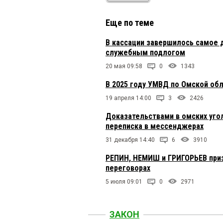
Еще по теме
В кассации завершилось самое 
служебным подлогом
20 мая 09:58
0
1343
В 2025 году УМВД по Омской об
19 апреля 14:00
3
2426
Доказательствами в омских уго
переписка в мессенджерах
31 декабря 14:40
6
3910
РЕПИН, НЕМИШ и ГРИГОРЬЕВ призн
переговорах
5 июля 09:01
0
2971
ЗАКОН