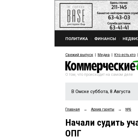
ПОЛИТИКА
ФИНАНСЫ
НЕДВИ
Свежий выпуск
Медиа
Кто есть кто
О том, что происходит на самом деле
В Омске суббота, 8 Августа
Главная
→
Архив газеты
→
№6
Начали судить уч
ОПГ