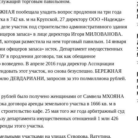
 служащий торговым павильоном.
ЕЖНАЯ пообещала уладить вопрос продления на три года
тка в 742 кв. м на Крупской, 27 директору ООО «Надежда»
ле участок под строительство административного здания
ицеров запаса» в лице директора Игоря МИЛОВАНОВА.
которая разместила на нем торговый павильон. 14 января
ции офицеров запаса» истек. Департамент имущественных
в продлении договора, так как обещанное
 возведено. В апреле 2016 года директор Ассоциации
ендовать этот участок, но снова безуспешно. БЕРЕЖНАЯ
емлю ДЕВДАРИАНИ, запросив за это полмиллиона рублей.
сяч рублей было получено женщинами от Самвела МХОЯНА
ка договора аренды земельного участка в 1666 кв. м в
строительство кафе. 25 мая того же года арбитражный суд
льзу департамента имущественных отношений 1 млн 426
ренды этого участка.
мельными участками на улицах Суворова, Ватутина,