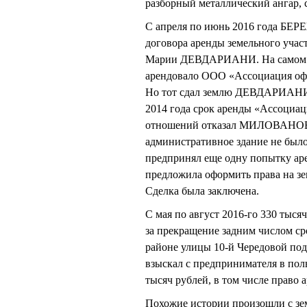
разборный металлический ангар,
С апреля по июнь 2016 года БЕР
договора аренды земельного учас
Марии ДЕВДАРИАНИ. На самом де
арендовало ООО «Ассоциация оф
Но тот сдал землю ДЕВДАРИАНИ, 
2014 года срок аренды «Ассоциа
отношений отказал МИЛОВАНОВУ 
административное здание не было
предпринял еще одну попытку ар
предложила оформить права на з
Сделка была заключена.
С мая по август 2016-го 330 ты
за прекращение задним числом сро
районе улицы 10-й Чередовой под 
взыскал с предпринимателя в по
тысяч рублей, в том числе право а
Похожие истории произошли с зе