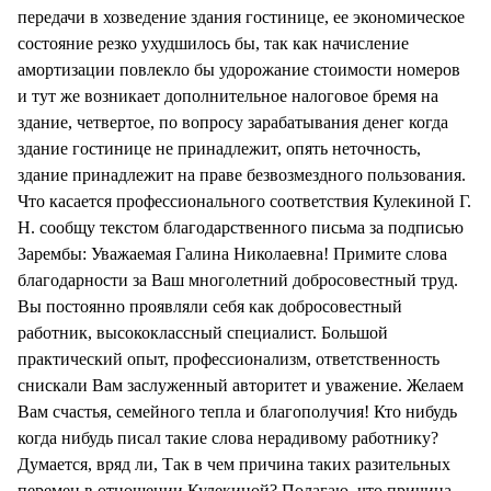
передачи в хозведение здания гостинице, ее экономическое
состояние резко ухудшилось бы, так как начисление
амортизации повлекло бы удорожание стоимости номеров
и тут же возникает дополнительное налоговое бремя на
здание, четвертое, по вопросу зарабатывания денег когда
здание гостинице не принадлежит, опять неточность,
здание принадлежит на праве безвозмездного пользования.
Что касается профессионального соответствия Кулекиной Г.
Н. сообщу текстом благодарственного письма за подписью
Зарембы: Уважаемая Галина Николаевна! Примите слова
благодарности за Ваш многолетний добросовестный труд.
Вы постоянно проявляли себя как добросовестный
работник, высококлассный специалист. Большой
практический опыт, профессионализм, ответственность
снискали Вам заслуженный авторитет и уважение. Желаем
Вам счастья, семейного тепла и благополучия! Кто нибудь
когда нибудь писал такие слова нерадивому работнику?
Думается, вряд ли, Так в чем причина таких разительных
перемен в отношении Кулекиной? Полагаю, что причина