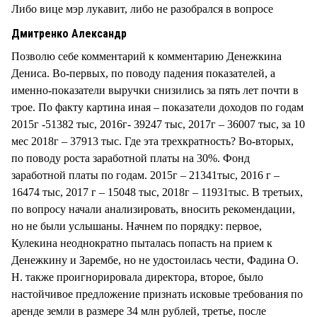
Либо вице мэр лукавит, либо не разобрался в вопросе
Дмитренко Александр
Позволю себе комментарий к комментарию Денежкина
Дениса. Во-первых, по поводу падения показателей, а
именно-показатели выручки снизились за пять лет почти в
трое. По факту картина иная – показатели доходов по годам
2015г -51382 тыс, 2016г- 39247 тыс, 2017г – 36007 тыс, за 10
мес 2018г – 37913 тыс. Где эта трехкратность? Во-вторых,
по поводу роста заработной платы на 30%. Фонд
заработной платы по годам. 2015г – 21341тыс, 2016 г –
16474 тыс, 2017 г – 15048 тыс, 2018г – 11931тыс. В третьих,
по вопросу начали анализировать, вносить рекомендации,
но не были услышаны. Начнем по порядку: первое,
Кулекина неоднократно пыталась попасть на прием к
Денежкину и Зарембе, но не удостоилась чести, Фадина О.
Н. также проигнорировала директора, второе, было
настойчивое предложение признать исковые требования по
аренде земли в размере 34 млн рублей, третье, после