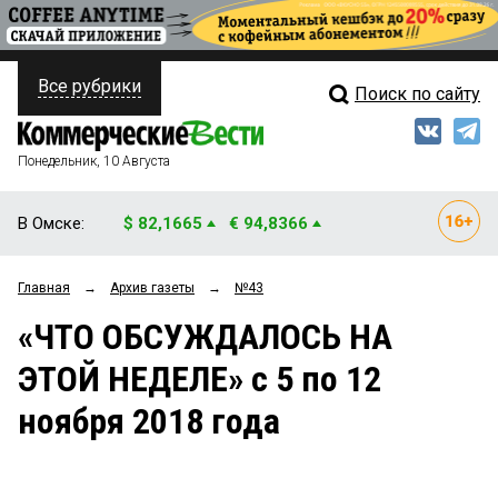
Все рубрики
Поиск по сайту
ПОЛИТИКА
Свежий выпуск
Медиа
ФИНАНСЫ
Понедельник, 10 Августа
Кто есть кто
НЕДВИЖИМОСТЬ
В Омске:
$ 82,1665
€ 94,8366
Интервью
БИЗНЕС
Главная
→
Архив газеты
→
№43
Мнения
ОБЩЕСТВО
«ЧТО ОБСУЖДАЛОСЬ НА
Рейтинги
ЗАКОН
ЭТОЙ НЕДЕЛЕ» с 5 по 12
Блоги
НОВОСТИ КОМПАНИЙ
ноября 2018 года
Архив
ПРОИСШЕСТВИЯ