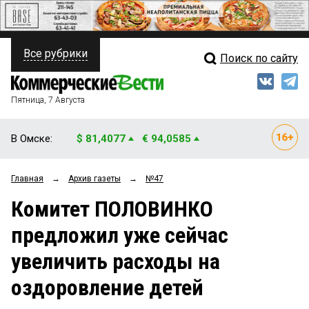
Все рубрики
Поиск по сайту
ПОЛИТИКА
Свежий выпуск
Медиа
ФИНАНСЫ
Пятница, 7 Августа
Кто есть кто
НЕДВИЖИМОСТЬ
В Омске:
$ 81,4077
€ 94,0585
Интервью
БИЗНЕС
Главная
→
Архив газеты
→
№47
Мнения
ОБЩЕСТВО
Комитет ПОЛОВИНКО
Рейтинги
ЗАКОН
предложил уже сейчас
Блоги
НОВОСТИ КОМПАНИЙ
увеличить расходы на
Архив
ПРОИСШЕСТВИЯ
оздоровление детей