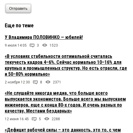
Отправить
Еще по теме
У Владимира ПОЛОВИНКО — юбилей!
9 июля 14:05
3
1523
«В условиях стабильности оптимальной считалась
текучесть кадров 4–6%. Сейчас нормально 10–16% для
крупных и промышленных структур. Но есть отрасли, где
и 50–80% нормально»
2 ноября 12:30
8
2371
«Не слушайте никогда медиа, что больше всего
выпускается экономистов. Больше всего мы выпускаем
инженеров, еще с конца 80-х годов. И очень разных по
качеству. Местами бездарных»
12 июня 16:45
5
2288
«Дефицит рабочей силы – это данность, это то, с чем