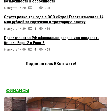
возможности и особенности
6 августа 15:20
1
308
Спустя ровно три года с ООО «СтройТраст» взыскали 14
млн рублей за гортензии и тротуарную плитку
6 августа 14:39
4
436
Правительство РФ официально разрешило продавать
бензин Евро-2 и Евро-3
6 августа 14:00
4
458
Подпишитесь ВКонтакте!
ФИНАНСЫ