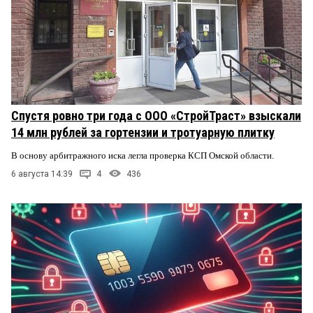
Спустя ровно три года с ООО «СтройТраст» взыскали
14 млн рублей за гортензии и тротуарную плитку
В основу арбитражного иска легла проверка КСП Омской области.
6 августа 14:39
4
436