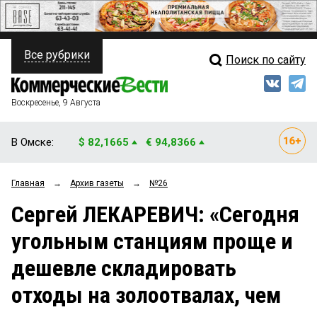
Все рубрики
Поиск по сайту
ПОЛИТИКА
Свежий выпуск
Медиа
ФИНАНСЫ
Воскресенье, 9 Августа
Кто есть кто
НЕДВИЖИМОСТЬ
В Омске:
$ 82,1665
€ 94,8366
Интервью
БИЗНЕС
Главная
→
Архив газеты
→
№26
Мнения
ОБЩЕСТВО
Сергей ЛЕКАРЕВИЧ: «Сегодня
Рейтинги
ЗАКОН
угольным станциям проще и
Блоги
НОВОСТИ КОМПАНИЙ
дешевле складировать
Архив
ПРОИСШЕСТВИЯ
отходы на золоотвалах, чем