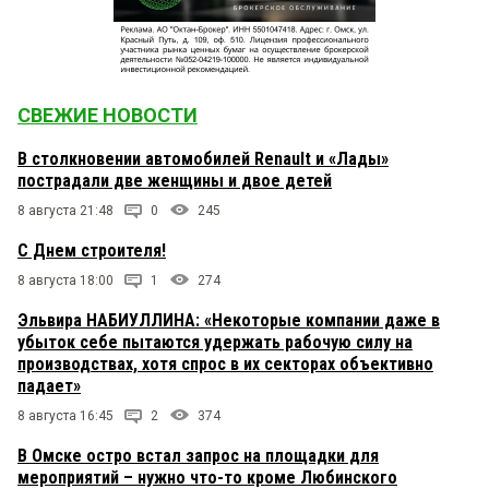
СВЕЖИЕ НОВОСТИ
В столкновении автомобилей Renault и «Лады»
пострадали две женщины и двое детей
8 августа 21:48
0
245
С Днем строителя!
8 августа 18:00
1
274
Эльвира НАБИУЛЛИНА: «Некоторые компании даже в
убыток себе пытаются удержать рабочую силу на
производствах, хотя спрос в их секторах объективно
падает»
8 августа 16:45
2
374
В Омске остро встал запрос на площадки для
мероприятий – нужно что-то кроме Любинского