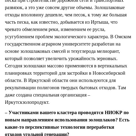
песка при строительстве дорожной сети и транспортных
развязок, а это уже совсем другие объемы. Золошлаковые
отходы вполовину дешевле, чем песок, к тому же большая
часть песка, как известно, добывается из Иртыша, что
чревато обмелением реки, изменением ее русла,
усугублением проблем экологического характера. В Омском
государственном аграрном университете разработан на
основе золошлаковых смесей и техуглерода мелиорант,
который позволяет увеличить урожайность зерновых.
Сегодня золошлаки массово применяются в вертикальных
планировках территорий для застройки в Новосибирской
области. В Иркутской области они используются для
рекультивации полигонов твердых бытовых отходов. Там
даже создана специальная организация –
Иркутскзолопродукт.
– Участниками вашего кластера проводятся НИОКР по
новым направлениям использования золошлаков? Есть
какие-то перспективные технологии переработки
отходов угольной генерации?