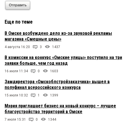
Отправить
Еще по теме
В Омске возбуждено дело из-за звуковой рекламы
магазина «Смешные цены»
4 августа 16:20
3
1437
В комиссии на конкурс «Омские улицы» поступило на три
заявки больше, чем год назад
16 июля 11:34
0
1603
Замдиректора «Омскоблстройзаказчика» вышел в
полуфинал всероссийского конкурса
15 июля 10:32
1
1399
Мэрия приглашает бизнес на новый конкурс – лучшее
благоустройство территорий в Омске
7 июля 15:31
0
1344