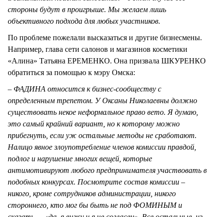
стороны будут в проигрыше. Мы желаем лишь
объективного подхода для любых участников.
По проблеме пожелали высказаться и другие бизнесмены.
Например, глава сети салонов и магазинов косметики
«Алина» Татьяна ЕРЕМЕНКО. Она призвала ШКУРЕНКО
обратиться за помощью к мэру Омска:
– ФАДИНА относится к бизнес-сообществу с
определенным трепетом. У Оксаны Николаевны должно
существовать некое неформальное право вето. Я думаю,
это самый крайний вариант, но к которому можно
прибегнуть, если уж остальные методы не сработают.
Налицо явное злоупотребление членов комиссии правдой,
подлог и нарушение многих вещей, которые
антимотивируют любого предпринимателя участвовать в
подобных конкурсах. Посмотрите состав комиссии –
никого, кроме сотрудников администрации, никого
стороннего, кто мог бы быть не под ФОМИНЫМ и
сказать — «да, я вижу и я не согласен». Все остальные, из-