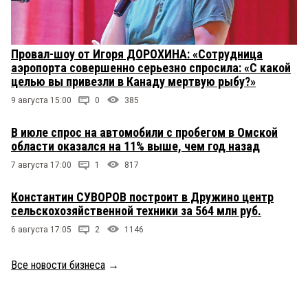
Провал-шоу от Игоря ДОРОХИНА: «Сотрудница
аэропорта совершенно серьезно спросила: «С какой
целью вы привезли в Канаду мертвую рыбу?»
9 августа 15:00
0
385
В июле спрос на автомобили с пробегом в Омской
области оказался на 11% выше, чем год назад
7 августа 17:00
1
817
Константин СУВОРОВ построит в Дружино центр
сельскохозяйственной техники за 564 млн руб.
6 августа 17:05
2
1146
Все новости бизнеса
→