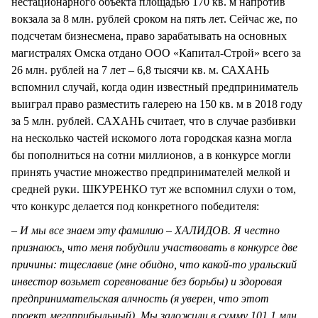
нестационарного объекта площадью 170 кв. м напротив
вокзала за 8 млн. рублей сроком на пять лет. Сейчас же, по
подсчетам бизнесмена, право зарабатывать на основных
магистралях Омска отдано ООО «Капитал-Строй» всего за
26 млн. рублей на 7 лет – 6,8 тысячи кв. м. САХАНЬ
вспомнил случай, когда один известный предприниматель
выиграл право разместить галерею на 150 кв. м в 2018 году
за 5 млн. рублей. САХАНЬ считает, что в случае разбивки
на несколько частей искомого лота городская казна могла
бы пополниться на сотни миллионов, а в конкурсе могли
принять участие множество предпринимателей мелкой и
средней руки. ШКУРЕНКО тут же вспомнил слухи о том,
что конкурс делается под конкретного победителя:
– И мы все знаем эту фамилию – ХАЛИДОВ. Я честно
признаюсь, что меня побудили участвовать в конкурсе две
причины: тщеславие (мне обидно, что какой-то уральский
инвестор возьмет соревнование без борьбы) и здоровая
предпринимательская алчность (я уверен, что этот
проект мегаприбыльный). Мы заложили в сумму 101,1 млн.