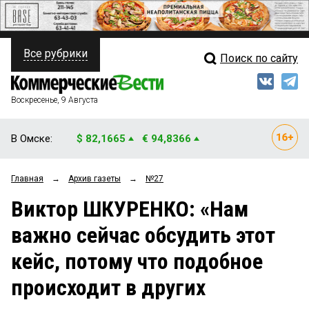
Все рубрики
Поиск по сайту
ПОЛИТИКА
Свежий выпуск
Медиа
ФИНАНСЫ
Воскресенье, 9 Августа
Кто есть кто
НЕДВИЖИМОСТЬ
В Омске:
$ 82,1665
€ 94,8366
Интервью
БИЗНЕС
Главная
→
Архив газеты
→
№27
Мнения
ОБЩЕСТВО
Виктор ШКУРЕНКО: «Нам
Рейтинги
ЗАКОН
важно сейчас обсудить этот
Блоги
НОВОСТИ КОМПАНИЙ
кейс, потому что подобное
Архив
ПРОИСШЕСТВИЯ
происходит в других