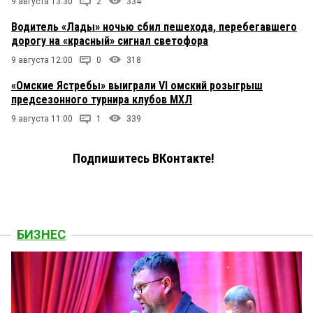
9 августа 13:30
2
334
Водитель «Лады» ночью сбил пешехода, перебегавшего
дорогу на «красный» сигнал светофора
9 августа 12:00
0
318
«Омские Ястребы» выиграли VI омский розыгрыш
предсезонного турнира клубов МХЛ
9 августа 11:00
1
339
Подпишитесь ВКонтакте!
БИЗНЕС