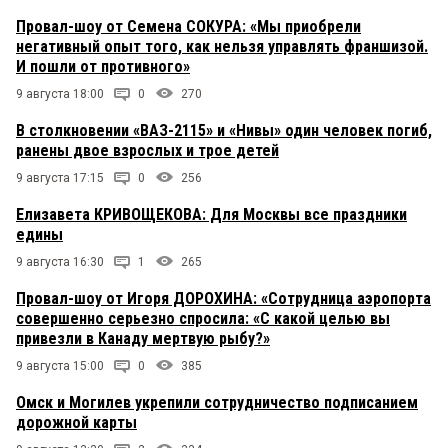
Провал-шоу от Семена СОКУРА: «Мы приобрели
негативный опыт того, как нельзя управлять франшизой.
И пошли от противного»
9 августа 18:00
0
270
В столкновении «ВАЗ-2115» и «Нивы» один человек погиб,
ранены двое взрослых и трое детей
9 августа 17:15
0
256
Елизавета КРИВОЩЕКОВА: Для Москвы все праздники
едины
9 августа 16:30
1
265
Провал-шоу от Игоря ДОРОХИНА: «Сотрудница аэропорта
совершенно серьезно спросила: «С какой целью вы
привезли в Канаду мертвую рыбу?»
9 августа 15:00
0
385
Омск и Могилев укрепили сотрудничество подписанием
дорожной карты