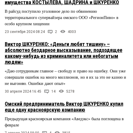
имущества КОСТЫЛЕВА, ШАДРИНА и ШКУРЕНКО
В райсуд поступило уголовное дело по обвинению
территориального супервайзера омского ООО «РегионПиво» в
особо крупном хищении
23 сентября 2024 08:24
2
4003
Виктор ШКУРЕНКО: «Деньги любят тишину» –
абсолютно бездарное высказывание, подходящее
какому-нибудь из криминалитета или небогатым
людям»
«Даю сотрудникам главное – свободу и право на ошибку. Они уже
совершали ошибок на много миллионов, но я их за это не казню и
не выгоняю. Ошибки дают опыт»
30 апреля 2024 16:45
14
5278
Омский предприниматель Виктор ШКУРЕНКО купил
еще одну красноярскую компанию
Предыдущая красноярская компания «Аведэкс» была поглощена в
феврале
7 апреля 2024 09:00
4
3815