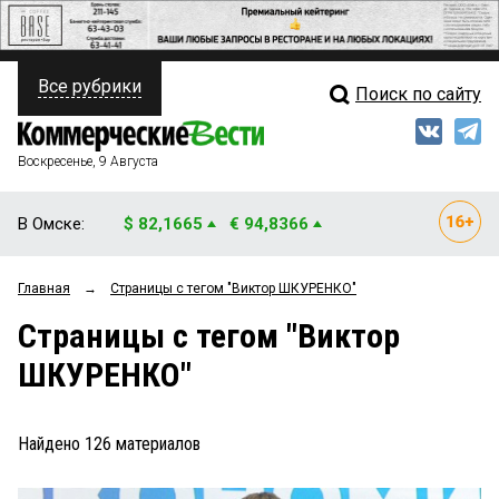
Все рубрики
Поиск по сайту
ПОЛИТИКА
Свежий выпуск
Медиа
ФИНАНСЫ
Воскресенье, 9 Августа
Кто есть кто
НЕДВИЖИМОСТЬ
В Омске:
$ 82,1665
€ 94,8366
Интервью
БИЗНЕС
Главная
→
Страницы c тегом "Виктор ШКУРЕНКО"
Мнения
ОБЩЕСТВО
Страницы c тегом "Виктор
Рейтинги
ЗАКОН
ШКУРЕНКО"
Блоги
НОВОСТИ КОМПАНИЙ
Архив
Найдено
126
материалов
ПРОИСШЕСТВИЯ
СТИЛЬ ЖИЗНИ