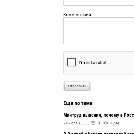
Насмешил
Комментарий
Пугачева
8 февраля 2025
Позови меня в запой,,,
Надежда
8 февраля 2025
Еще бы платил хорошо
Евген777
8 февраля 2025 
Отправить
Так линейный персона
пруд пруд а руководит
Еще по теме
55
7 февраля 2025 в 18:56
Минтруд выяснил, почему в Рос
Ну это показатель отт
а приезжают пенсионе
24 июля 15:03
0
1234
работать в основном 