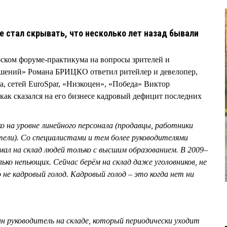
7
е стал скрывать, что несколько лет назад бывали
рском форуме-практикума на вопросы зрителей и
ешений» Романа БРИЦКО ответил ритейлер и девелопер,
а, сетей EuroSpar, «Низкоцен», «Победа» Виктор
к сказался на его бизнесе кадровый дефицит последних
о на уровне линейного персонала (продавцы, работники
тели). Со специалистами и тем более руководителями
имал на склад людей только с высшим образованием. В 2009–
ько непьющих. Сейчас берём на склад даже уголовников, не
 не кадровый голод. Кадровый голод – это когда нет ни
н руководитель на складе, который периодически уходит