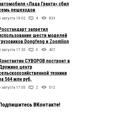
автомобиля «Лада Гранта» сбил
семь пешеходов
6 августа 18:02
4
833
Росстандарт запретил
использование шести моделей
грузовиков Dongfeng и Zoomlion
6 августа 17:30
0
407
Константин СУВОРОВ построит в
Дружино центр
сельскохозяйственной техники
за 564 млн руб.
6 августа 17:05
2
512
Подпишитесь ВКонтакте!