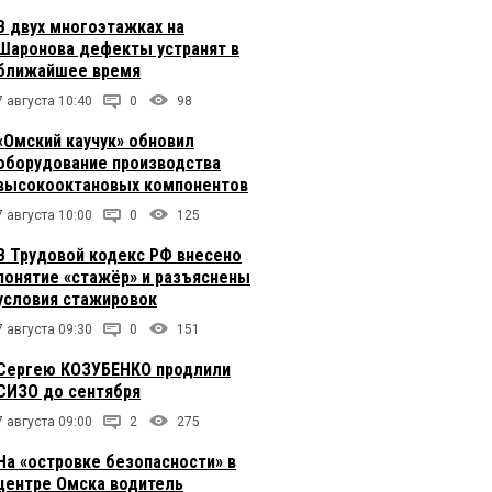
В двух многоэтажках на
Шаронова дефекты устранят в
ближайшее время
7 августа 10:40
0
98
«Омский каучук» обновил
оборудование производства
высокооктановых компонентов
7 августа 10:00
0
125
В Трудовой кодекс РФ внесено
понятие «стажёр» и разъяснены
условия стажировок
7 августа 09:30
0
151
Сергею КОЗУБЕНКО продлили
СИЗО до сентября
7 августа 09:00
2
275
На «островке безопасности» в
центре Омска водитель