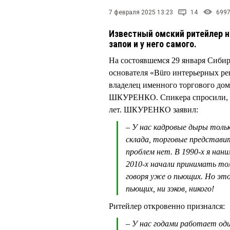
7 февраля 2025 13:23
14
699
Известный омский ритейлер н
запои и у него самого.
На состоявшемся 29 января Сиби
основателя «Büro интерьерных р
владелец именного торгового дом
ШКУРЕНКО. Спикера спросили, ка
лет. ШКУРЕНКО заявил:
– У нас кадровые дыры тольк
склада, торговые представи
проблем нет. В 1990-х я нан
2010-х начали принимать тол
говоря уже о пьющих. Но это
пьющих, ни зэков, никого!
Ритейлер откровенно признался:
– У нас годами работает оди