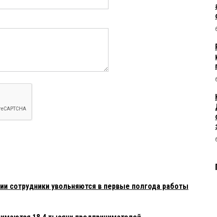
 в 12:32:
 в 11:07:
 линейному персоналу
в 09:18:
л вам все вопросы и решает. Руководителей всегда было
ь некем)
:
сии сотрудники увольняются в первые полгода работы
ока населения из региона. Уезжают молодые и средний класс,
ры с севера доживать Скоро на сырьевых заводах будет
китайцы.