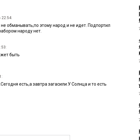
 22:54:
 не обманывать,по этому народ и не идет. Подпортил
забором народу нет.
:53:
ожет быть
1:
.Сегодня есть,а завтра загасили.У Солнца и то есть
5:15:
ся на работу
 в 13:50: