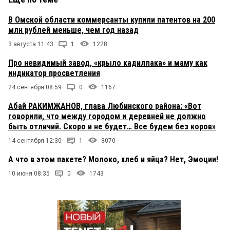
В Омской области коммерсанты купили патентов на 200
млн рублей меньше, чем год назад
3 августа 11:43
1
1228
Про невидимый завод, «крыло кадиллака» и маму как
индикатор просветления
24 сентября 08:59
0
1167
Абай РАКИМЖАНОВ, глава Любинского района: «Вот
говорили, что между городом и деревней не должно
быть отличий. Скоро и не будет… Все будем без коров»
14 сентября 12:30
1
3070
А что в этом пакете? Молоко, хлеб и яйца? Нет, Эмоции!
10 июня 08:35
0
1743