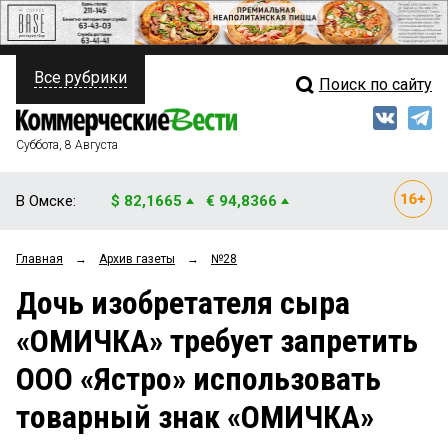
Все рубрики
Поиск по сайту
ПОЛИТИКА
Свежий выпуск
Медиа
ФИНАНСЫ
Суббота, 8 Августа
Кто есть кто
НЕДВИЖИМОСТЬ
В Омске:
$ 82,1665
€ 94,8366
Интервью
БИЗНЕС
Главная
→
Архив газеты
→
№28
Мнения
ОБЩЕСТВО
Дочь изобретателя сыра
Рейтинги
ЗАКОН
«ОМИЧКА» требует запретить
Блоги
НОВОСТИ КОМПАНИЙ
ООО «Ястро» использовать
Архив
ПРОИСШЕСТВИЯ
товарный знак «ОМИЧКА»