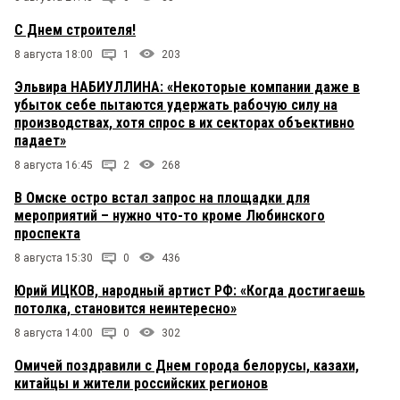
С Днем строителя!
8 августа 18:00
1
203
Эльвира НАБИУЛЛИНА: «Некоторые компании даже в
убыток себе пытаются удержать рабочую силу на
производствах, хотя спрос в их секторах объективно
падает»
8 августа 16:45
2
268
В Омске остро встал запрос на площадки для
мероприятий – нужно что-то кроме Любинского
проспекта
8 августа 15:30
0
436
Юрий ИЦКОВ, народный артист РФ: «Когда достигаешь
потолка, становится неинтересно»
8 августа 14:00
0
302
Омичей поздравили с Днем города белорусы, казахи,
китайцы и жители российских регионов