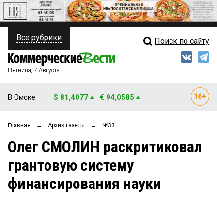
Все рубрики
Поиск по сайту
ПОЛИТИКА
Свежий выпуск
Медиа
ФИНАНСЫ
Пятница, 7 Августа
Кто есть кто
НЕДВИЖИМОСТЬ
В Омске:
$ 81,4077
€ 94,0585
Интервью
БИЗНЕС
Главная
→
Архив газеты
→
№33
Мнения
ОБЩЕСТВО
Олег СМОЛИН раскритиковал
Рейтинги
ЗАКОН
грантовую систему
Блоги
НОВОСТИ КОМПАНИЙ
финансирования науки
Архив
ПРОИСШЕСТВИЯ