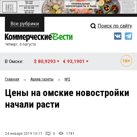
Все рубрики
Поиск по сайту
ПОЛИТИКА
Свежий выпуск
Медиа
ФИНАНСЫ
Четверг, 6 Августа
Кто есть кто
НЕДВИЖИМОСТЬ
В Омске:
$ 80,9293
€ 93,1901
Интервью
БИЗНЕС
Главная
→
Архив газеты
→
№2
Мнения
ОБЩЕСТВО
Цены на омские новостройки
Рейтинги
ЗАКОН
начали расти
Блоги
НОВОСТИ КОМПАНИЙ
Архив
ПРОИСШЕСТВИЯ
24 января 2019 10:17
0
1781