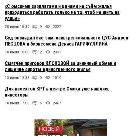
«С омскими зарплатами и ценами на съём жилья
приходиться работать только на то, чтоб не жить на
улице»
20 июля 15:30
9
2327
Суд оправдал экс-замглавы регионального ЦУС Андрея
ПЕСЦОВА и бизнесмена Дениса ГАРИФУЛЛИНА
18 июля 18:00
2
2331
Смягчён приговор КЛОКОВОЙ за циничный обман и
лишение сироты единственного жилья
13 июля 13:33
0
1510
Для проектов КРТ в центре Омска уже нашлись
инвесторы
10 июля 17:00
6
2467