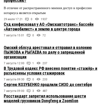
профессию?
В отличие от распространенного мнения доступ в профессию
нотариуса является открытым
29 июля 17:21
0
1937
Суд конфисковал у АО «Омскавтотранс» бассейн
«Автомобилист» и землю в центре города
7 августа 15:01
0
72
Омский облсуд арестовал и отправил в колонию
ПЫЖОВА и РЫГАЕВА по делу о запрещенной
организации
7 августа 12:00
1
237
В Трудовой кодекс РФ внесено понятие «стажёр» и
разъяснены условия стажировок
7 августа 09:30
0
233
Сергею КОЗУБЕНКО продлили СИЗО до сентября
7 августа 09:00
3
487
Росстандарт запретил использование шести
моделей грузовиков Dongfeng и Zoomlion