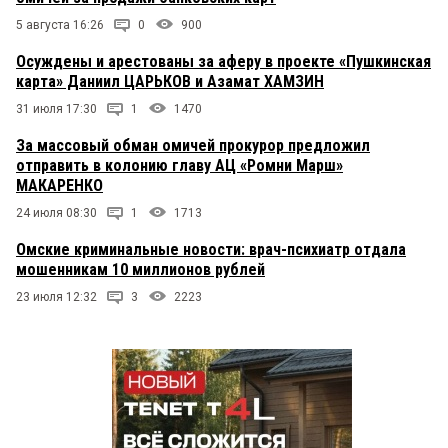
5 августа 16:26
0
900
Осуждены и арестованы за аферу в проекте «Пушкинская
карта» Даниил ЦАРЬКОВ и Азамат ХАМЗИН
31 июля 17:30
1
1470
За массовый обман омичей прокурор предложил
отправить в колонию главу АЦ «Ромни Марш»
МАКАРЕНКО
24 июля 08:30
1
1713
Омские криминальные новости: врач-психиатр отдала
мошенникам 10 миллионов рублей
23 июля 12:32
3
2223