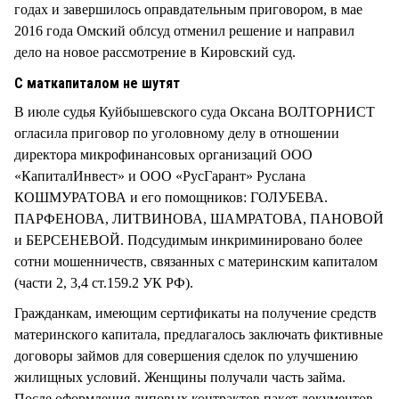
годах и завершилось оправдательным приговором, в мае
2016 года Омский облсуд отменил решение и направил
дело на новое рассмотрение в Кировский суд.
С маткапиталом не шутят
В июле судья Куйбышевского суда Оксана ВОЛТОРНИСТ
огласила приговор по уголовному делу в отношении
директора микрофинансовых организаций ООО
«КапиталИнвест» и ООО «РусГарант» Руслана
КОШМУРАТОВА и его помощников: ГОЛУБЕВА.
ПАРФЕНОВА, ЛИТВИНОВА, ШАМРАТОВА, ПАНОВОЙ
и БЕРСЕНЕВОЙ. Подсудимым инкриминировано более
сотни мошенничеств, связанных с материнским капиталом
(части 2, 3,4 ст.159.2 УК РФ).
Гражданкам, имеющим сертификаты на получение средств
материнского капитала, предлагалось заключать фиктивные
договоры займов для совершения сделок по улучшению
жилищных условий. Женщины получали часть займа.
После оформления липовых контрактов пакет документов