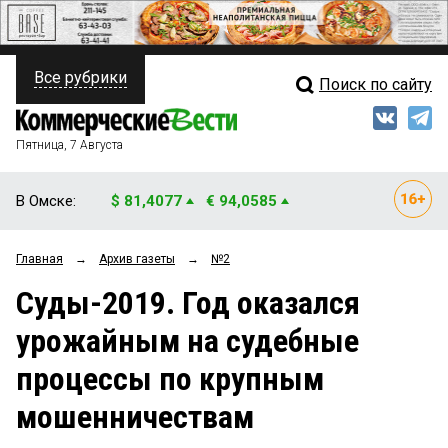
Все рубрики
Поиск по сайту
ПОЛИТИКА
Свежий выпуск
Медиа
ФИНАНСЫ
Пятница, 7 Августа
Кто есть кто
НЕДВИЖИМОСТЬ
В Омске:
$ 81,4077
€ 94,0585
Интервью
БИЗНЕС
Главная
→
Архив газеты
→
№2
Мнения
ОБЩЕСТВО
Суды-2019. Год оказался
Рейтинги
ЗАКОН
урожайным на судебные
Блоги
НОВОСТИ КОМПАНИЙ
процессы по крупным
Архив
ПРОИСШЕСТВИЯ
мошенничествам