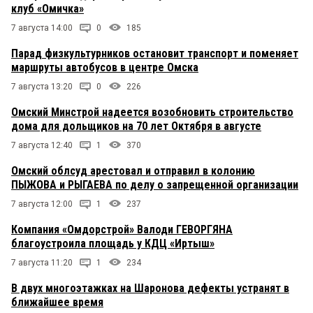
клуб «Омичка»
7 августа 14:00
0
185
Парад физкультурников остановит транспорт и поменяет
маршруты автобусов в центре Омска
7 августа 13:20
0
226
Омский Минстрой надеется возобновить строительство
дома для дольщиков на 70 лет Октября в августе
7 августа 12:40
1
370
Омский облсуд арестовал и отправил в колонию
ПЫЖОВА и РЫГАЕВА по делу о запрещенной организации
7 августа 12:00
1
237
Компания «Омдорстрой» Валоди ГЕВОРГЯНА
благоустроила площадь у КДЦ «Иртыш»
7 августа 11:20
1
234
В двух многоэтажках на Шаронова дефекты устранят в
ближайшее время