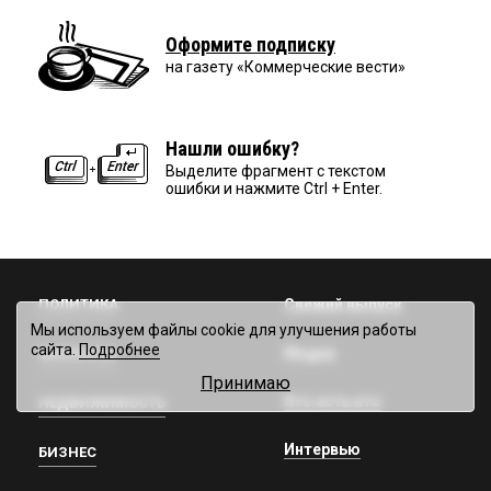
Оформите подписку
на газету «Коммерческие вести»
Нашли ошибку?
Выделите фрагмент с текстом
ошибки и нажмите Ctrl + Enter.
ПОЛИТИКА
Свежий выпуск
Мы используем файлы cookie для улучшения работы
сайта.
Подробнее
Медиа
ФИНАНСЫ
Принимаю
Кто есть кто
НЕДВИЖИМОСТЬ
Интервью
БИЗНЕС