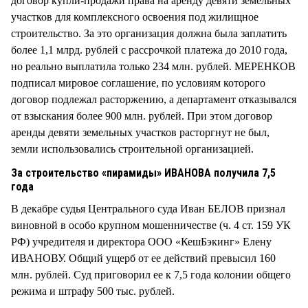
договор купли-продажи права на аренду девяти земельных
участков для комплексного освоения под жилищное
строительство. За это организация должна была заплатить
более 1,1 млрд. рублей с рассрочкой платежа до 2010 года,
но реально выплатила только 234 млн. рублей. МЕРЕНКОВ
подписал мировое соглашение, по условиям которого
договор подлежал расторжению, а департамент отказывался
от взыскания более 900 млн. рублей. При этом договор
аренды девяти земельных участков расторгнут не был,
земли использовались строительной организацией.
За строительство «пирамиды» ИВАНОВА получила 7,5
года
В декабре судья Центрального суда Иван БЕЛОВ признал
виновной в особо крупном мошенничестве (ч. 4 ст. 159 УК
РФ) учредителя и директора ООО «КешБэкинг» Елену
ИВАНОВУ. Общий ущерб от ее действий превысил 160
млн. рублей. Суд приговорил ее к 7,5 года колонии общего
режима и штрафу 500 тыс. рублей.