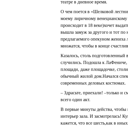
театре в дневное время.
О чем поется в «Шелковой лестниц
моему лиричному венецианскому 
происходит в 18 веке)хочет выдать
вышла замуж за другого и тот по 
предлагаемого опекуном жениха 
множатся, чтобы в конце счастлив
Казалось, столь подготовленный 
случились. Подошла к ЛаФениче, 
площади, даже площадочке, столи
обычный жилой дом.Начался спект
современных деловых костюмах.
– Здрасьте, приехали! –только и 
всего один акт.
В первые минуты действа, чтобы н
интерьер зала. И засмотрелась! Ку
кажется, что все шесть,как в ины