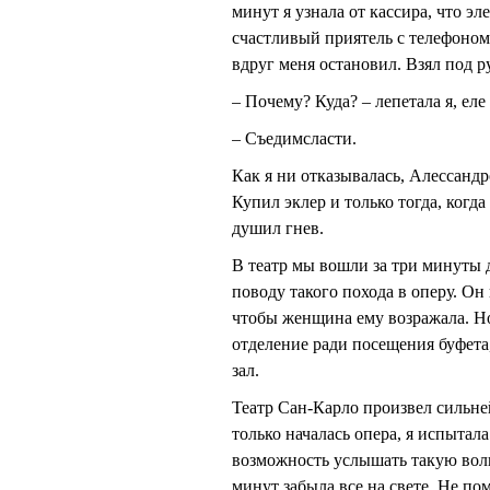
минут я узнала от кассира, что э
счастливый приятель с телефоном.
вдруг меня остановил. Взял под рук
– Почему? Куда? – лепетала я, еле
– Съедимсласти.
Как я ни отказывалась, Алессандр
Купил эклер и только тогда, когда
душил гнев.
В театр мы вошли за три минуты до
поводу такого похода в оперу. Он
чтобы женщина ему возражала. Но
отделение ради посещения буфета,
зал.
Театр Сан-Карло произвел сильн
только началась опера, я испытал
возможность услышать такую вол
минут забыла все на свете. Не по