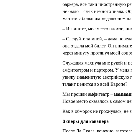
барьера, все-таки иностранную р
не было – язык немного знала. Об
мантии с большим медальоном на 
– Извините, мое место плохое, ни
– Следуйте за мной, – дама повел
она отдала мой билет. Он внимате
через минуту протянул моей соп
Служащая махнула мне рукой и нап
амфитеатром и партером. У меня п
увижу знаменитую австрийскую 
талант ценится во всей Европе?
Мы прошли амфитеатр – маммамиа,
Новое место оказалось в самом це
Как в обморок не грохнулась, не 
Эклеры для кавалера
После Ла Скала, конечно, захотел