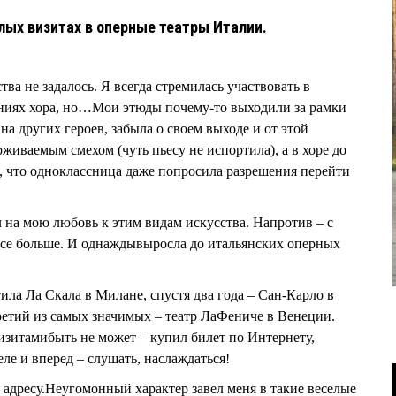
лых визитах в оперные театры Италии.
тва не задалось. Я всегда стремилась участвовать в
ниях хора, но…Мои этюды почему-то выходили за рамки
на других героев, забыла о своем выходе и от этой
живаемым смехом (чуть пьесу не испортила), а в хоре до
ы, что одноклассница даже попросила разрешения перейти
 на мою любовь к этим видам искусства. Напротив – с
все больше. И однаждывыросла до итальянских оперных
ила Ла Скала в Милане, спустя два года – Сан-Карло в
третий из самых значимых – театр ЛаФениче в Венеции.
визитамибыть не может – купил билет по Интернету,
ле и вперед – слушать, наслаждаться!
 адресу.Неугомонный характер завел меня в такие веселые