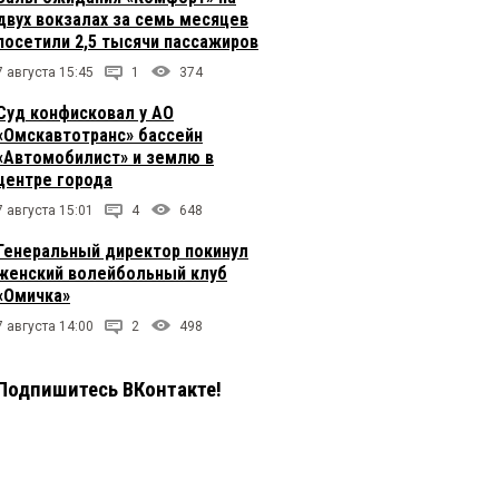
двух вокзалах за семь месяцев
посетили 2,5 тысячи пассажиров
7 августа 15:45
1
374
Суд конфисковал у АО
«Омскавтотранс» бассейн
«Автомобилист» и землю в
центре города
7 августа 15:01
4
648
Генеральный директор покинул
женский волейбольный клуб
«Омичка»
7 августа 14:00
2
498
Подпишитесь ВКонтакте!