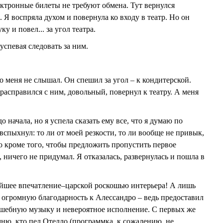
лектронные билеты не требуют обмена. Тут вернулся
 Я воспряла духом и повернула ко входу в театр. Но он
у и повел... за угол театра.
 успевая следовать за ним.
о меня не слышал. Он спешил за угол – к кондитерской.
 расправился с ним, довольный, повернул к театру. А меня
 начала, но я успела сказать ему все, что я думаю по
 вспыхнул: то ли от моей резкости, то ли вообще не привык,
 кроме того, чтобы предложить пропустить первое
 ничего не придумал. Я отказалась, развернулась и пошла в
ейшее впечатление–царской роскошью интерьера! А лишь
а огромную благодарность к Алессандро – ведь предоставил
шебную музыку и невероятное исполнение. С первых же
мню, кто пел Отелло (программка, к сожалению, не