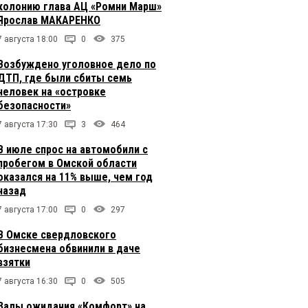
колонию глава АЦ «Ромни Марш»
Ярослав МАКАРЕНКО
7 августа 18:00
0
375
Возбуждено уголовное дело по
ДТП, где были сбиты семь
человек на «островке
безопасности»
7 августа 17:30
3
464
В июле спрос на автомобили с
пробегом в Омской области
оказался на 11% выше, чем год
назад
7 августа 17:00
0
297
В Омске свердловского
бизнесмена обвинили в даче
взятки
7 августа 16:30
0
505
Залы ожидания «Комфорт» на