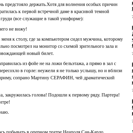
ечь предстояло держать.Хотя для волнения особых причин
ратилась к первой встречной даме в красивой темной
груди (все служащие в такой униформе):
чего не вижу!
а меня к столу, где за компьютером сидел мужчина, которому
льно посмотрел на монитор со схемой зрительного зала и
ровождающей новый билет.
равилась из фойе не на ложи бельэтажа, а прямо в зал с
ересохло в горле: неужели я не только услышу, но и вблизи
приму, сопрано Мартину СЕРАФИН, чей драматический
 закружилась голова! Подошли к первому ряду. Партера!
нтре!
знаю.
ось побывать в оперном театре Неаполя Сан-Карло.