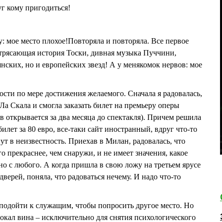
г кому пригодиться!
у: мое место плохое!Повторяла и повторяла. Все первое
отрясающая история Тоски, дивная музыка Пуччини,
нских, но и европейских звезд! А у менякомок нервов: мое
ости по мере достижения желаемого. Сначала я радовалась,
 Ла Скала и смогла заказать билет на премьеру оперы
ов открывается за два месяца до спектакля). Причем решила
илет за 80 евро, все-таки сайт иностранный, вдруг что-то
ут в неизвестность. Приехав в Милан, радовалась, что
о прекраснее, чем снаружи, и не имеет значения, какое
о с любого. А когда пришла в свою ложу на третьем ярусе
 дверей, поняла, что радоваться нечему. И надо что-то
подойти к служащим, чтобы попросить другое место. Но
бокал вина – исключительно для снятия психологического