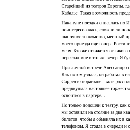
Старейший из театров Европы, гд
Кабалье. Такая возможность предс
Накануне поездки списалась по И
поинтересовалась, сложно ли попа
шапочное знакомство, местный пр
моего приезда идет опера Россин
меня. Кто же откажется от таког
переслал мне в тот же вечер. Я бу
При личной встрече Алессандро 
Как потом узнала, он работал в н
Сорренто пораньше – хоть расстоя
предвкушала настоящее торжество
освоиться в партере...
Но только подошли к театру, как
мы оставили на стоянке за два кв
билетов, чтобы я обменяла их в ка
телефоном. Я стояла в очереди и с