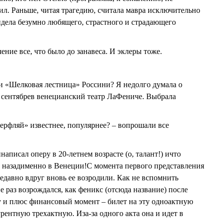
рил. Раньше, читая трагедию, считала мавра исключительно
дела безумно любящего, страстного и страдающего
ение все, что было до занавеса. И эклеры тоже.
 «Шелковая лестница» Россини? Я недолго думала о
 сентябрев венецианский театр ЛаФениче. Выбрала
терфляй» известнее, популярнее? – вопрошали все
написал оперу в 20-летнем возрасте (о, талант!) ичто
ет назадименно в Венеции!С момента первого представления
недавно вдруг вновь ее возродили. Как не вспомнить
е раз возрождался, как феникс (отсюда название) после
 и плюс финансовый момент – билет на эту одноактную
рентную трехактную. Иза-за одного акта она и идет в