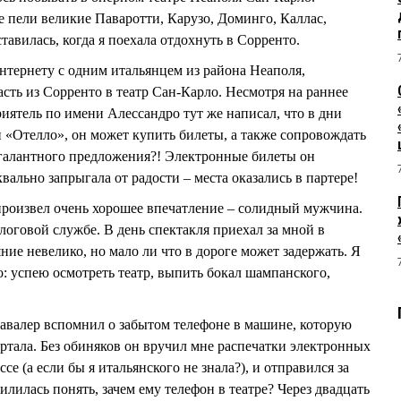
е пели великие Паваротти, Карузо, Доминго, Каллас,
тавилась, когда я поехала отдохнуть в Сорренто.
нтернету с одним итальянцем из района Неаполя,
сть из Сорренто в театр Сан-Карло. Несмотря на раннее
иятель по имени Алессандро тут же написал, что в дни
и «Отелло», он может купить билеты, а также сопровождать
о галантного предложения?! Электронные билеты он
квально запрыгала от радости – места оказались в партере!
произвел очень хорошее впечатление – солидный мужчина.
алоговой службе. В день спектакля приехал за мной в
ние невелико, но мало ли что в дороге может задержать. Я
: успею осмотреть театр, выпить бокал шампанского,
 кавалер вспомнил о забытом телефоне в машине, которую
артала. Без обиняков он вручил мне распечатки электронных
ссе (а если бы я итальянского не знала?), и отправился за
илилась понять, зачем ему телефон в театре? Через двадцать