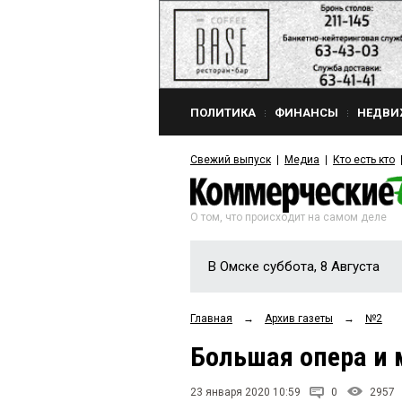
ПОЛИТИКА
ФИНАНСЫ
НЕДВИ
Свежий выпуск
Медиа
Кто есть кто
О том, что происходит на самом деле
В Омске суббота, 8 Августа
Главная
→
Архив газеты
→
№2
Большая опера и
23 января 2020 10:59
0
2957