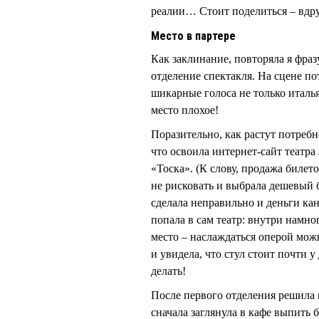
реалии… Стоит поделиться – вдру
Место в партере
Как заклинание, повторяла я фраз
отделение спектакля. На сцене п
шикарные голоса не только италья
место плохое!
Поразительно, как растут потребн
что освоила интернет-сайт театра
«Тоска». (К слову, продажа билет
не рисковать и выбрала дешевый б
сделала неправильно и деньги кан
попала в сам театр: внутри намног
место – наслаждаться оперой можн
и увидела, что стул стоит почти у
делать!
После первого отделения решила 
сначала заглянула в кафе выпить 