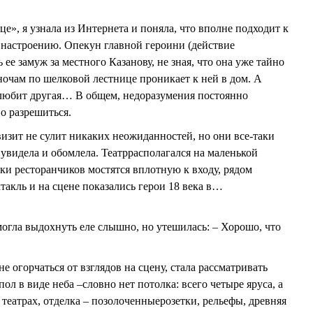
е», я узнала из Интернета и поняла, что вполне подходит к
настроению. Опекун главной героини (действие
 ее замуж за местного Казанову, не зная, что она уже тайно
ночам по шелковой лестнице проникает к ней в дом. А
любит другая… В общем, недоразумения постоянно
о разрешиться.
визит не сулит никаких неожиданностей, но они все-таки
увидела и обомлела. Театррасполагался на маленькой
ки ресторанчиков мостятся вплотную к входу, рядом
акль и на сцене показались герои 18 века в…
смогла выдохнуть еле слышно, но утешилась: – Хорошо, что
е огорчаться от взглядов на сцену, стала рассматривать
пол в виде неба –словно нет потолка: всего четыре яруса, а
х театрах, отделка – позолоченныерозетки, рельефы, древняя