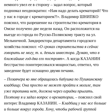
немного увел ее в сторону – задал вопрос, который
поднимал неоднократно: «Нам надо делать крематорий! Что
у нас в городе с крематорием?!». Владимир ШНИПКО
пояснил, что разрешение на строительство крематория в
Омске получено две недели назад. Он расположится на
выезде из города по Русско-Полянскому тракту на ул.
Мельничной. Замдиректора департамента городского
хозяйства пояснил: «
О сроках строительства я сейчас
говорить не могу, т. к. деньги инвестора. Думаю, что в
ближайшие год-два его построят
». А когда КАЗАНИН
бесстрастно поинтересовался мощностью, ответил, что
заведение будет оснащено двумя печами.
–
Позавчера ко мне обращалась бабушка по Пушкинскому
кладбищу. Она просто не может пройти к могиле, там
уже тропинки нет, должна через оградки прыгать.
Поэтому я и задал вопрос о крематории
, – пояснил свой
интерес Владимир КАЗАНИН. –
Кладбищ у нас все больше
и больше вокруг города. Хочу, чтобы рабочей группой