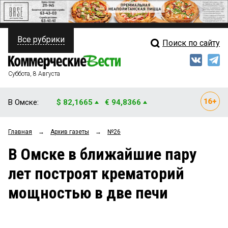
Все рубрики
Поиск по сайту
ПОЛИТИКА
Свежий выпуск
Медиа
ФИНАНСЫ
Суббота, 8 Августа
Кто есть кто
НЕДВИЖИМОСТЬ
В Омске:
$ 82,1665
€ 94,8366
Интервью
БИЗНЕС
Главная
→
Архив газеты
→
№26
Мнения
ОБЩЕСТВО
В Омске в ближайшие пару
Рейтинги
ЗАКОН
лет построят крематорий
Блоги
НОВОСТИ КОМПАНИЙ
мощностью в две печи
Архив
ПРОИСШЕСТВИЯ