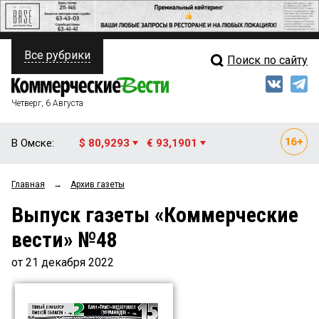
Все рубрики
Поиск по сайту
ПОЛИТИКА
Свежий выпуск
Медиа
ФИНАНСЫ
Четверг, 6 Августа
Кто есть кто
НЕДВИЖИМОСТЬ
В Омске:
$ 80,9293
€ 93,1901
Интервью
БИЗНЕС
Главная
→
Архив газеты
Мнения
ОБЩЕСТВО
Выпуск газеты «Коммерческие
Рейтинги
ЗАКОН
вести» №48
Блоги
НОВОСТИ КОМПАНИЙ
от 21 декабря 2022
Архив
ПРОИСШЕСТВИЯ
СТИЛЬ ЖИЗНИ