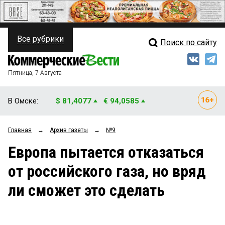
Все рубрики
Поиск по сайту
ПОЛИТИКА
Свежий выпуск
Медиа
ФИНАНСЫ
Пятница, 7 Августа
Кто есть кто
НЕДВИЖИМОСТЬ
В Омске:
$ 81,4077
€ 94,0585
Интервью
БИЗНЕС
Главная
→
Архив газеты
→
№9
Мнения
ОБЩЕСТВО
Европа пытается отказаться
Рейтинги
ЗАКОН
от российского газа, но вряд
Блоги
НОВОСТИ КОМПАНИЙ
ли сможет это сделать
Архив
ПРОИСШЕСТВИЯ