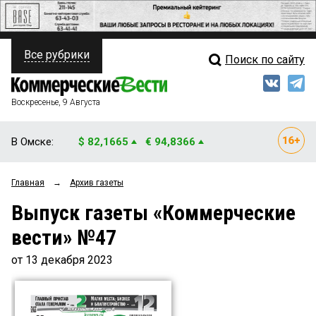
Все рубрики
Поиск по сайту
ПОЛИТИКА
Свежий выпуск
Медиа
ФИНАНСЫ
Воскресенье, 9 Августа
Кто есть кто
НЕДВИЖИМОСТЬ
В Омске:
$ 82,1665
€ 94,8366
Интервью
БИЗНЕС
Главная
→
Архив газеты
Мнения
ОБЩЕСТВО
Выпуск газеты «Коммерческие
Рейтинги
ЗАКОН
вести» №47
Блоги
НОВОСТИ КОМПАНИЙ
от 13 декабря 2023
Архив
ПРОИСШЕСТВИЯ
СТИЛЬ ЖИЗНИ