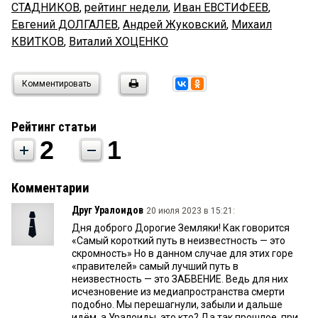
СТАДНИКОВ
,
рейтинг недели
,
Иван ЕВСТИФЕЕВ
,
Евгений ДОЛГАЛЕВ
,
Андрей Жуковский
,
Михаил
КВИТКОВ
,
Виталий ХОЦЕНКО
Комментировать
Рейтинг статьи
2
1
Комментарии
Друг Уралоидов
20 июля 2023 в 15:21:
Дня доброго Дорогие Земляки! Как говорится
«Самый короткий путь в неизвестность — это
скромность» Но в данном случае для этих горе
«правителей» самый лучший путь в
неизвестность — это ЗАБВЕНИЕ. Ведь для них
исчезновение из медиапространства смерти
подобно. Мы перешагнули, забыли и дальше
идём, а Уралоиды, это кто? Да так прошлое, при