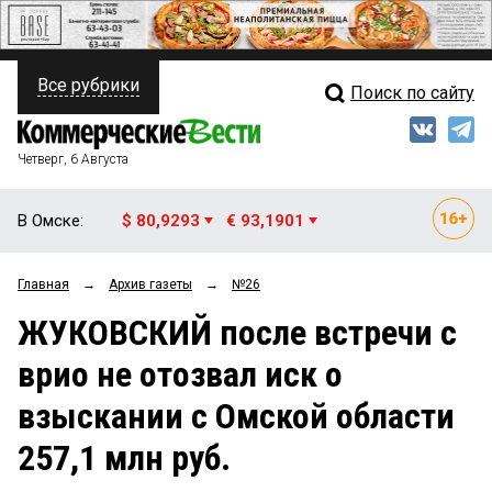
Все рубрики
Поиск по сайту
ПОЛИТИКА
Свежий выпуск
Медиа
ФИНАНСЫ
Четверг, 6 Августа
Кто есть кто
НЕДВИЖИМОСТЬ
В Омске:
$ 80,9293
€ 93,1901
Интервью
БИЗНЕС
Главная
→
Архив газеты
→
№26
Мнения
ОБЩЕСТВО
ЖУКОВСКИЙ после встречи с
Рейтинги
ЗАКОН
врио не отозвал иск о
Блоги
НОВОСТИ КОМПАНИЙ
взыскании с Омской области
Архив
ПРОИСШЕСТВИЯ
257,1 млн руб.