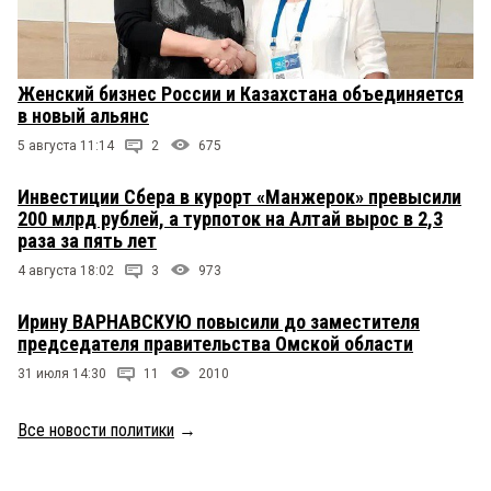
Женский бизнес России и Казахстана объединяется
в новый альянс
5 августа 11:14
2
675
Инвестиции Сбера в курорт «Манжерок» превысили
200 млрд рублей, а турпоток на Алтай вырос в 2,3
раза за пять лет
4 августа 18:02
3
973
Ирину ВАРНАВСКУЮ повысили до заместителя
председателя правительства Омской области
31 июля 14:30
11
2010
Все новости политики
→