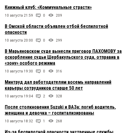
Книжный клуб: «Коммунальные страсти»
10 августа 21:59
0
209
В Омской области объявлен отбой беспилотной
опасности
10 августа 20:00
0
299
В Марьяновском суде вынесли приговор ПАХОМОВУ за
оскорбление судьи Шербакульского суда, отправив в
«зону» особого режима
10 августа 19:30
0
316
Минтруд дал работодателям восемь направлений
карьеры сотрудников старше 50 лет
10 августа 19:04
2
328
После столкновения Suzuki и ВАЗа: погиб водитель,
женщина и девочка – госпитализированы
10 августа 18:32
1
268
Из-за беспилотной опасности экстренные службы