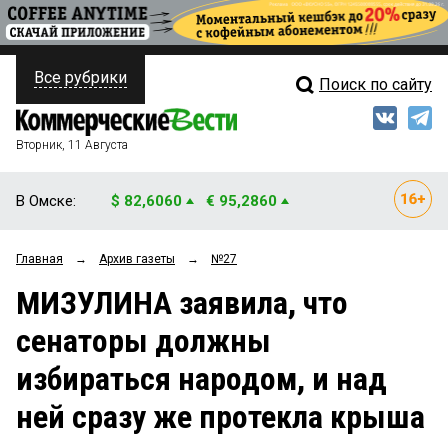
Все рубрики
Поиск по сайту
ПОЛИТИКА
Свежий выпуск
Медиа
ФИНАНСЫ
Вторник, 11 Августа
Кто есть кто
НЕДВИЖИМОСТЬ
В Омске:
$ 82,6060
€ 95,2860
Интервью
БИЗНЕС
Главная
→
Архив газеты
→
№27
Мнения
ОБЩЕСТВО
МИЗУЛИНА заявила, что
Рейтинги
ЗАКОН
сенаторы должны
Блоги
НОВОСТИ КОМПАНИЙ
избираться народом, и над
Архив
ПРОИСШЕСТВИЯ
ней сразу же протекла крыша