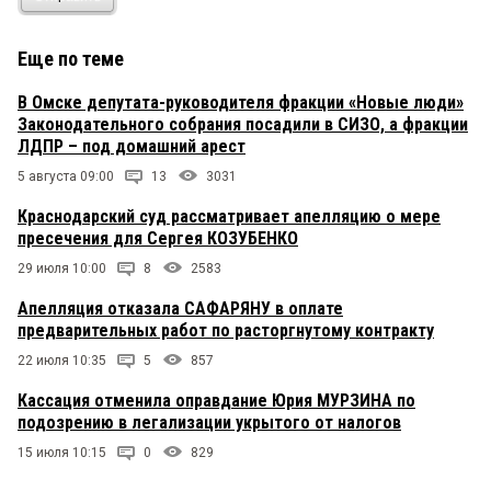
Еще по теме
В Омске депутата-руководителя фракции «Новые люди»
Законодательного собрания посадили в СИЗО, а фракции
ЛДПР – под домашний арест
5 августа 09:00
13
3031
Краснодарский суд рассматривает апелляцию о мере
пресечения для Сергея КОЗУБЕНКО
29 июля 10:00
8
2583
Апелляция отказала САФАРЯНУ в оплате
предварительных работ по расторгнутому контракту
22 июля 10:35
5
857
Кассация отменила оправдание Юрия МУРЗИНА по
подозрению в легализации укрытого от налогов
15 июля 10:15
0
829