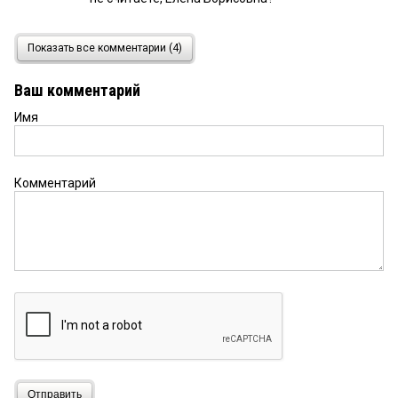
Ацтек
26 июля 2023 в 09:15:
Показать все комментарии (4)
По поводу Мизулиной можно было бы
подискутировать, если бы она не обидки
Ваш комментарий
публиковала, а просто список:что именно и когда
она сделала именно для Омской области, кому
Имя
конкретно из омичей и чем именно она помогла.
Ибо что-то не видно ни в СМИ ни в соцсетях её
защитников. Напротив — все только одобряют
такое решение — это губернатор всем рты
Комментарий
ухитрился позатыкать? Сомневаюсь. При этом
уверен, что если бы, допустим, как-то
попытались убрать из ГД Смолина — очень много
бы людей от простых омичей до властьимущих
как минимум высказались бы в его защиту. Как
считаете, Елена Борисовна, почему так?
Отправить