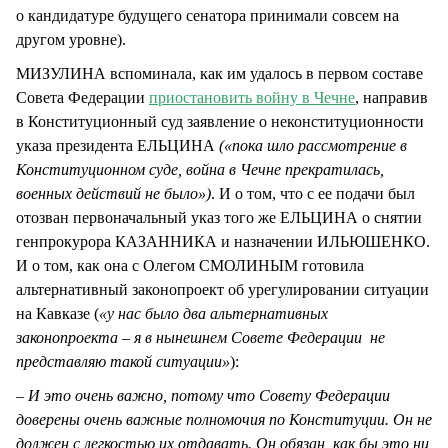
о кандидатуре будущего сенатора принимали совсем на
другом уровне).
МИЗУЛИНА вспоминала, как им удалось в первом составе
Совета Федерации
приостановить войну в Чечне
, направив
в Конституционный суд заявление о неконституционности
указа президента ЕЛЬЦИНА
(«пока шло рассмотрение в
Конституционном суде, война в Чечне прекратилась,
военных действий не было»)
. И о том, что с ее подачи был
отозван первоначальный указ того же ЕЛЬЦИНА о снятии
генпрокурора КАЗАННИКА и назначении ИЛЬЮШЕНКО.
И о том, как она с Олегом СМОЛИНЫМ готовила
альтернативный законопроект об урегулировании ситуации
на Кавказе (
«у нас было два альтернативных
законопроекта – я в нынешнем Совете Федерации не
представляю такой ситуации»
):
– И это очень важно, потому что Совету Федерации
доверены очень важные полномочия по Конституции. Он не
должен с легкостью их отдавать. Он обязан, как бы это ни