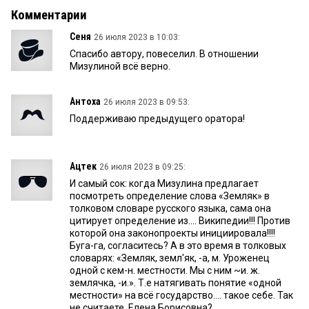
Комментарии
Сеня
26 июля 2023 в 10:03:
Спасибо автору, повеселил. В отношении
Мизулиной всё верно.
Антоха
26 июля 2023 в 09:53:
Поддерживаю предыдущего оратора!
Ацтек
26 июля 2023 в 09:25:
И самый сок: когда Мизулина предлагает
посмотреть определение слова «Земляк» в
толковом словаре русского языка, сама она
цитирует определение из.... Википедии!!! Против
которой она законопроекты инициировала!!!!
Буга-га, согласитесь? А в это время в толковых
словарях: «Земляк, земл′як, -а, м. Уроженец
одной с кем-н. местности. Мы с ним ~и. ж.
землячка, -и.». Т.е натягивать понятие «одной
местности» на всё государство.... такое себе. Так
не считаете, Елена Борисовна?