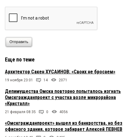
Отправить
Еще по теме
Архитектор Сакен ХУСАИНОВ: «Своих не бросаем»
19 ноября 23:01
14
2071
Депимущества Омска повторно попыталось изгнать
Омскгражданпроект с участка возле микрорайона
«Кристалл»
21 февраля 08:35
0
4056
«Омскгражданпроект» вышел из банкротства, но без
офисного здания, которое забирает Алексей ПЕВНЕВ