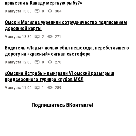
привезли в Канаду мертвую рыбу?»
9 августа 15:00
0
304
Омск и Могилев укрепили сотрудничество подписанием
дорожной карты
9 августа 13:30
2
271
Водитель «Лады» ночью сбил пешехода, перебегавшего
дорогу на «красный» сигнал светофора
9 августа 12:00
0
270
«Омские Ястребы» выиграли VI омский розыгрыш
предсезонного турнира клубов МХЛ
9 августа 11:00
1
289
Подпишитесь ВКонтакте!