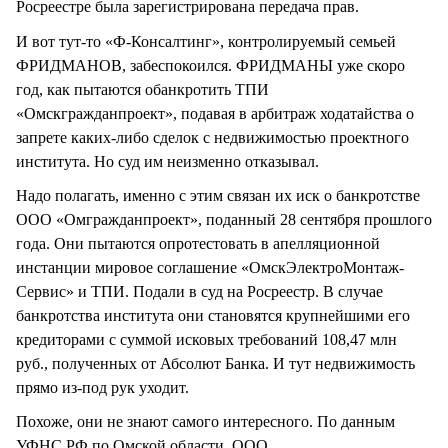
Росреестре была зарегистрирована передача прав.
И вот тут-то «Ф-Консалтинг», контролируемый семьей
ФРИДМАНОВ, забеспокоился. ФРИДМАНЫ уже скоро
год, как пытаются обанкротить ТПИ
«Омскгражданпроект», подавая в арбитраж ходатайства о
запрете каких-либо сделок с недвижимостью проектного
института. Но суд им неизменно отказывал.
Надо полагать, именно с этим связан их иск о банкротстве
ООО «Омгражданпроект», поданный 28 сентября прошлого
года. Они пытаются опротестовать в апелляционной
инстанции мировое соглашение «ОмскЭлектроМонтаж-
Сервис» и ТПИ. Подали в суд на Росреестр. В случае
банкротства института они становятся крупнейшими его
кредиторами с суммой исковых требований 108,47 млн
руб., полученных от Абсолют Банка. И тут недвижимость
прямо из-под рук уходит.
Похоже, они не знают самого интересного. По данным
УФНС РФ по Омской области, ООО