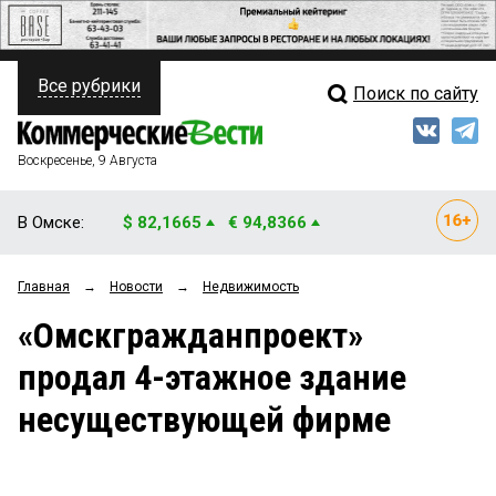
Все рубрики
Поиск по сайту
ПОЛИТИКА
Свежий выпуск
Медиа
ФИНАНСЫ
Воскресенье, 9 Августа
Кто есть кто
НЕДВИЖИМОСТЬ
В Омске:
$ 82,1665
€ 94,8366
Интервью
БИЗНЕС
Главная
→
Новости
→
Недвижимость
Мнения
ОБЩЕСТВО
«Омскгражданпроект»
Рейтинги
ЗАКОН
продал 4-этажное здание
Блоги
НОВОСТИ КОМПАНИЙ
несуществующей фирме
Архив
ПРОИСШЕСТВИЯ