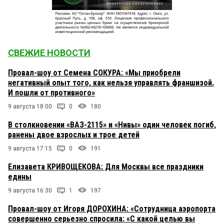
СВЕЖИЕ НОВОСТИ
Провал-шоу от Семена СОКУРА: «Мы приобрели
негативный опыт того, как нельзя управлять франшизой.
И пошли от противного»
9 августа 18:00
0
180
В столкновении «ВАЗ-2115» и «Нивы» один человек погиб,
ранены двое взрослых и трое детей
9 августа 17:15
0
191
Елизавета КРИВОЩЕКОВА: Для Москвы все праздники
едины
9 августа 16:30
1
197
Провал-шоу от Игоря ДОРОХИНА: «Сотрудница аэропорта
совершенно серьезно спросила: «С какой целью вы