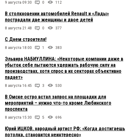
9 августа 09:30
0
112
В столкновении автомобилей Renault и «Лады»
пострадали две женщины и двое детей
8 августа 21:48
0
377
С Днем строителя!
8 августа 18:00
1
383
Эльвира НАБИУЛЛИНА: «Некоторые компании даже в
убыток себе пытаются удержать рабочую силу на
производствах, хотя спрос в их секторах объективно
падает»
8 августа 16:45
3
530
В Омске остро встал запрос на площадки для
мероприятий – нужно что-то кроме Любинского
проспекта
8 августа 15:30
5
696
Юрий ИЦКОВ, народный артист РФ: «Когда достигаешь
потолка, становится неинтересно»