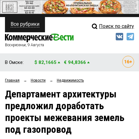
Все рубрики
Поиск по сайту
ПОЛИТИКА
Свежий выпуск
Медиа
ФИНАНСЫ
Воскресенье, 9 Августа
Кто есть кто
НЕДВИЖИМОСТЬ
В Омске:
$ 82,1665
€ 94,8366
Интервью
БИЗНЕС
Главная
→
Новости
→
Недвижимость
Мнения
ОБЩЕСТВО
Департамент архитектуры
Рейтинги
ЗАКОН
предложил доработать
Блоги
НОВОСТИ КОМПАНИЙ
проекты межевания земель
Архив
ПРОИСШЕСТВИЯ
под газопровод