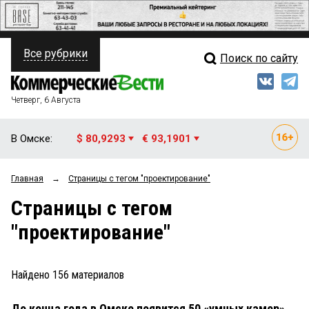
Все рубрики
Поиск по сайту
ПОЛИТИКА
Свежий выпуск
Медиа
ФИНАНСЫ
Четверг, 6 Августа
Кто есть кто
НЕДВИЖИМОСТЬ
В Омске:
$ 80,9293
€ 93,1901
Интервью
БИЗНЕС
Главная
→
Страницы c тегом "проектирование"
Мнения
ОБЩЕСТВО
Страницы c тегом
Рейтинги
ЗАКОН
"проектирование"
Блоги
НОВОСТИ КОМПАНИЙ
Архив
Найдено
156
материалов
ПРОИСШЕСТВИЯ
До конца года в Омске появится 50 «умных камер»
СТИЛЬ ЖИЗНИ