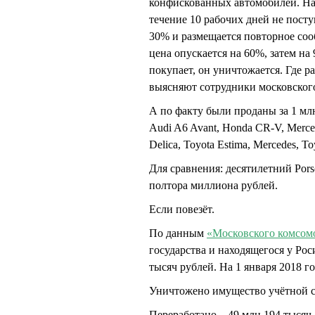
конфискованных автомобилей. Нап
течение 10 рабочих дней не посту
30% и размещается повторное соо
цена опускается на 60%, затем на
покупает, он уничтожается. Где 
выясняют сотрудники московског
А по факту были проданы за 1 мл
Audi A6 Avant, Honda CR-V, Mercede
Delica, Toyota Estima, Mercedes, T
Для сравнения: десятилетний Por
полтора миллиона рублей.
Если повезёт.
По данным
«Московского комсом
государства и находящегося у Рос
тысяч рублей. На 1 января 2018 г
Уничтожено имущество учётной с
Переработано – 49 млн 194 тысяч