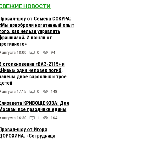
СВЕЖИЕ НОВОСТИ
Провал-шоу от Семена СОКУРА:
«Мы приобрели негативный опыт
того, как нельзя управлять
франшизой. И пошли от
противного»
9 августа 18:00
0
94
В столкновении «ВАЗ-2115» и
«Нивы» один человек погиб,
ранены двое взрослых и трое
детей
9 августа 17:15
0
148
Елизавета КРИВОЩЕКОВА: Для
Москвы все праздники едины
9 августа 16:30
1
164
Провал-шоу от Игоря
ДОРОХИНА: «Сотрудница