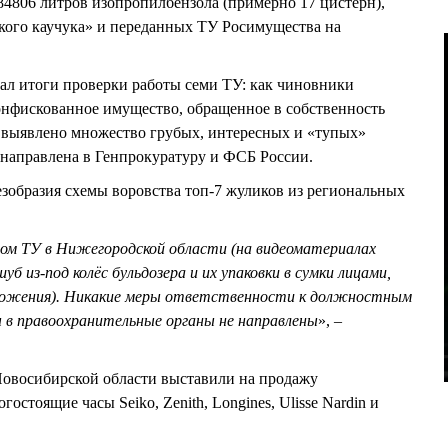
4806 литров изопропилбензола (примерно 17 цистерн),
кого каучука» и переданных ТУ Росимущества на
ал итоги проверки работы семи ТУ: как чиновники
онфискованное имущество, обращенное в собственность
о выявлено множество грубых, интересных и «тупых»
направлена в Генпрокуратуру и ФСБ России.
зобразия схемы воровства топ-7 жуликов из региональных
ом ТУ в Нижегородской области (на видеоматериалах
уб из-под колёс бульдозера и их упаковки в сумки лицами,
ожения). Никакие меры ответственности к должностным
 в правоохранительные органы не направлены
», –
овосибирской области выставили на продажу
стоящие часы Seiko, Zenith, Longines, Ulisse Nardin и