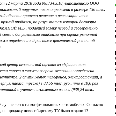
 от 12 марта 2018 года №173/03.18, выполненного ООО
оимость 6 наручных часов определена в размере 136 тыс.
ской области принято решение о реализации часов
 прямой продажи, по результатам которой договоры
МИНОЙ М.Б., подавшей заявку первой и своевременно
 связи с допущенными ошибками при оценке рыночной
дажа определена в 9 раз ниже фактической рыночной
».
ий центр независимой оценки» коэффициентов
ости спроса и снижения срока экспозиции определена
оутбуков, 2 спутниковых телефонов, электростанции, а
уг, навага, треска) в 88,56 тыс. руб., что в 10,6 раз
танной с учётом накопленного износа (939,24 тыс.
У лучше всего на конфискованных автомобилях. Согласно
а продажу новосибирскому ТУ было отдано 13