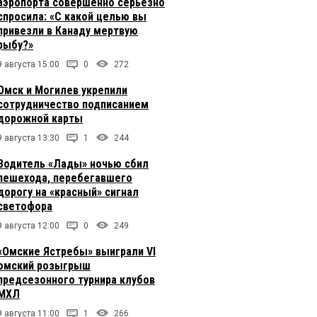
аэропорта совершенно серьезно
спросила: «С какой целью вы
привезли в Канаду мертвую
рыбу?»
9 августа 15:00
0
272
Омск и Могилев укрепили
сотрудничество подписанием
дорожной карты
9 августа 13:30
1
244
Водитель «Лады» ночью сбил
пешехода, перебегавшего
дорогу на «красный» сигнал
светофора
9 августа 12:00
0
249
«Омские Ястребы» выиграли VI
омский розыгрыш
предсезонного турнира клубов
МХЛ
9 августа 11:00
1
266