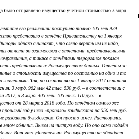
да было отправлено имущество учетной стоимостью 3 млрд
льтате его реализации поступило только 105 млн 929
ество представило в отчёте Правительству на 1 января
диторы однако считают, что слепо верить им не надо,
ализ отчёта во взаимосвязи с отчётами, представленными
номразвития, а также с отчётами терорганов показал
ность представленных Росимуществом данных. Отчёты за
нные о стоимости имущества по состоянию на одно и то
 значениями. Так, по состоянию на 1 января 2017 остаток
ия: 3 млрд. 962 млн 42 тыс. 530 руб. – в соответствии с
2017, и 3 млрд. 405 млн. 105 тыс. 110 руб. – в
ества от 28 марта 2018 года. По отчётам самого же
 прошлый год у него «пропало» конфиската на 550 млн руб.
 не раздавили бульдозером. Он просто исчез. Растворился.
 этом обличил. Вывел на чистую воду. Но оно само подаёт
едения. Вот что удивительно. Росимущество не обладает