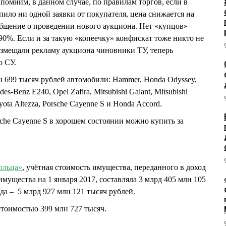
омним, в данном случае, по правилам торгов, если в
пило ни одной заявки от покупателя, цена снижается на
бщение о проведении нового аукциона. Нет «купцов» –
 90%. Если и за такую «копеечку» конфискат тоже никто не
размещали рекламу аукциона чиновники ТУ, теперь
о СУ.
н 699 тысяч рублей автомобили: Hammer, Honda Odyssey,
s-Benz Е240, Opel Zafira, Mitsubishi Galant, Mitsubishi
oyota Altezza, Porsche Cayenne S и Honda Accord.
sche Cayenne S в хорошем состоянии можно купить за
ольца»
, учётная стоимость имущества, переданного в доход
имущества на 1 января 2017, составляла 3 млрд 405 млн 105
ода – 5 млрд 927 млн 121 тысяч рублей.
тоимостью 399 млн 727 тысяч.
.