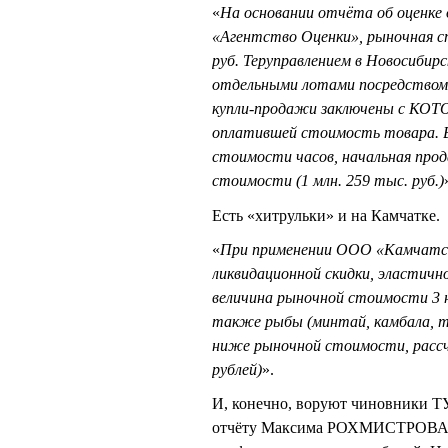
«
На основании отчёта об оценке
«Агентство Оценки», рыночная ст
руб. Теруправлением в Новосибир
отдельными лотами посредством
купли-продажи заключены с КОТО
оплатившей стоимость товара. В
стоимости часов, начальная про
стоимости (1 млн. 259 тыс. руб.)
Есть «хитрульки» и на Камчатке.
«
При применении ООО «Камчатск
ликвидационной скидки, эластичн
величина рыночной стоимости 3 н
также рыбы (минтай, камбала, терп
ниже рыночной стоимости, рассчи
рублей)
».
И, конечно, воруют чиновники Т
отчёту Максима РОХМИСТРОВА, н