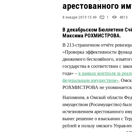
арестованного и
8 января 2019 15:49
1
4813
В декабрьском Бюллетене Сч
Максима РОХМИСТРОВА.
В 213-страничном отчёте ревизора
«Проверка эффективности функци
движимого бесхозяйного, изъятог
государства в соответствии с зак
года» –
в рамках контроля за ре
федеральным имуществом»
. Омск
РОХМИСТРОВА не упоминается
Напомним, в Омской области Фед
имуществом (Росимущество) было
исчезновением арестованного им
вынес решение о взыскании с Тер
рублей в пользу омского Управл