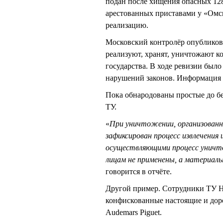
подан после хищения опасных 128
арестованных приставами у «Омс
реализацию.
Московский контролёр опубликов
реализуют, хранят, уничтожают к
государства. В ходе ревизии был
нарушений законов. Информация 
Пока обнародованы простые до бе
ТУ.
«
При уничтожении, организованн
зафиксирован процесс извлечения ш
осуществляющими процесс уничт
лицам не применены, а материалы
говорится в отчёте.
Другой пример. Сотрудники ТУ Н
конфискованные настоящие и дорого
Audemars Piguet.