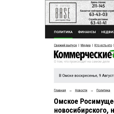
ПОЛИТИКА
ФИНАНСЫ
НЕДВИ
Свежий выпуск
Медиа
Кто есть кто
О том, что происходит на самом деле
В Омске воскресенье, 9 Август
Главная
→
Новости
→
Политика
Омское Росимущес
новосибирского, н