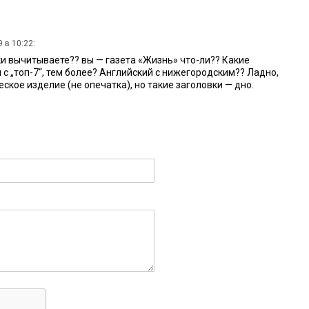
 в 10:22:
ки вычитываете?? вы — газета «Жизнь» что-ли?? Какие
с „топ-7“, тем более? Английский с нижегородским?? Ладно,
ское изделие (не опечатка), но такие заголовки — дно.