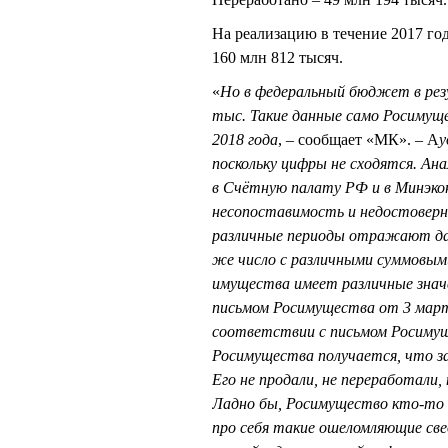
На реализацию в течение 2017 го
160 млн 812 тысяч.
«
Но в федеральный бюджет в резу
тыс. Такие данные само Росимущ
2018 года
, – сообщает «МК». – А
у
поскольку цифры не сходятся. Ан
в Счётную палату РФ и в Минэко
несопоставимость и недостовер
различные периоды отражают да
же число с различными суммовыми
имущества имеет различные значен
письмом Росимущества от 3 марта 
соответствии с письмом Росимущ
Росимущества получается, что за
Его не продали, не переработали,
Ладно бы, Росимущество кто-то в
про себя такие ошеломляющие св