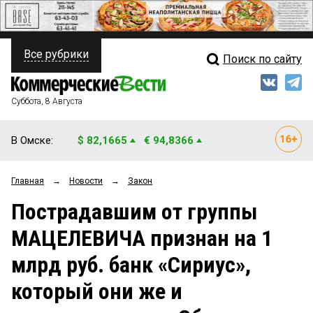
Все рубрики
Поиск по сайту
ПОЛИТИКА
Свежий выпуск
Медиа
ФИНАНСЫ
Суббота, 8 Августа
Кто есть кто
НЕДВИЖИМОСТЬ
В Омске:
$ 82,1665
€ 94,8366
Интервью
БИЗНЕС
Главная
→
Новости
→
Закон
Мнения
ОБЩЕСТВО
Пострадавшим от группы
Рейтинги
ЗАКОН
МАЦЕЛЕВИЧА признан на 1
Блоги
НОВОСТИ КОМПАНИЙ
млрд руб. банк «Сириус»,
Архив
ПРОИСШЕСТВИЯ
который они же и