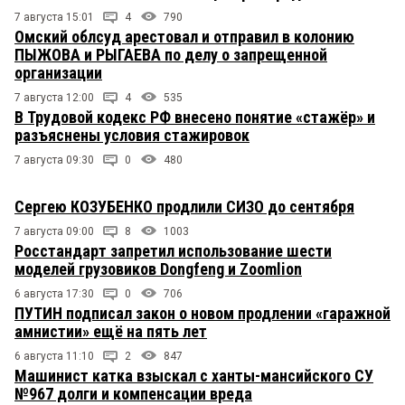
7 августа 15:01
4
790
Омский облсуд арестовал и отправил в колонию
ПЫЖОВА и РЫГАЕВА по делу о запрещенной
организации
7 августа 12:00
4
535
В Трудовой кодекс РФ внесено понятие «стажёр» и
разъяснены условия стажировок
7 августа 09:30
0
480
Сергею КОЗУБЕНКО продлили СИЗО до сентября
7 августа 09:00
8
1003
Росстандарт запретил использование шести
моделей грузовиков Dongfeng и Zoomlion
6 августа 17:30
0
706
ПУТИН подписал закон о новом продлении «гаражной
амнистии» ещё на пять лет
6 августа 11:10
2
847
Машинист катка взыскал с ханты-мансийского СУ
№967 долги и компенсации вреда