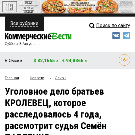
Все рубрики
Поиск по сайту
ПОЛИТИКА
Свежий выпуск
Медиа
ФИНАНСЫ
Суббота, 8 Августа
Кто есть кто
НЕДВИЖИМОСТЬ
В Омске:
$ 82,1665
€ 94,8366
Интервью
БИЗНЕС
Главная
→
Новости
→
Закон
Мнения
ОБЩЕСТВО
Уголовное дело братьев
Рейтинги
ЗАКОН
КРОЛЕВЕЦ, которое
Блоги
НОВОСТИ КОМПАНИЙ
расследовалось 4 года,
Архив
ПРОИСШЕСТВИЯ
рассмотрит судья Семён