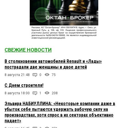
СВЕЖИЕ НОВОСТИ
В столкновении автомобилей Renault и «Лады»
пострадали две женщины и двое детей
8 августа 21:48
0
75
С Днем строителя!
8 августа 18:00
1
208
Эльвира НАБИУЛЛИНА: «Некоторые компании даже в
убыток себе пытаются удержать рабочую силу на
производствах, хотя спрос в их секторах объективно
падает»