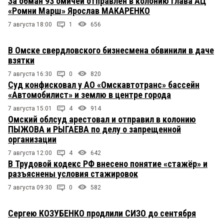
За обман 93 омичей отправлен в колонию глава АЦ
«Ромни Марш» Ярослав МАКАРЕНКО
7 августа 18:00
1
656
В Омске свердловского бизнесмена обвинили в даче
взятки
7 августа 16:30
0
820
Суд конфисковал у АО «Омскавтотранс» бассейн
«Автомобилист» и землю в центре города
7 августа 15:01
4
914
Омский облсуд арестовал и отправил в колонию
ПЫЖОВА и РЫГАЕВА по делу о запрещенной
организации
7 августа 12:00
4
642
В Трудовой кодекс РФ внесено понятие «стажёр» и
разъяснены условия стажировок
7 августа 09:30
0
582
Сергею КОЗУБЕНКО продлили СИЗО до сентября