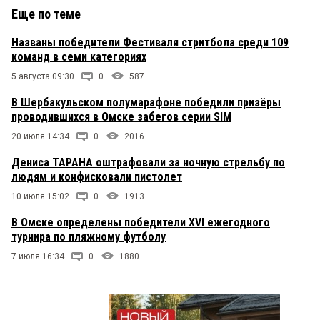
Еще по теме
Названы победители Фестиваля стритбола среди 109
команд в семи категориях
5 августа 09:30
0
587
В Шербакульском полумарафоне победили призёры
проводившихся в Омске забегов серии SIM
20 июля 14:34
0
2016
Дениса ТАРАНА оштрафовали за ночную стрельбу по
людям и конфисковали пистолет
10 июля 15:02
0
1913
В Омске определены победители XVI ежегодного
турнира по пляжному футболу
7 июля 16:34
0
1880