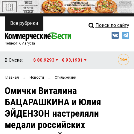
Все рубрики
Поиск по сайту
ПОЛИТИКА
Свежий выпуск
Медиа
ФИНАНСЫ
Четверг, 6 Августа
Кто есть кто
НЕДВИЖИМОСТЬ
В Омске:
$ 80,9293
€ 93,1901
Интервью
БИЗНЕС
Главная
→
Новости
→
Стиль жизни
Мнения
ОБЩЕСТВО
Омички Виталина
Рейтинги
ЗАКОН
БАЦАРАШКИНА и Юлия
Блоги
НОВОСТИ КОМПАНИЙ
ЭЙДЕНЗОН настреляли
Архив
ПРОИСШЕСТВИЯ
медали российских
СТИЛЬ ЖИЗНИ