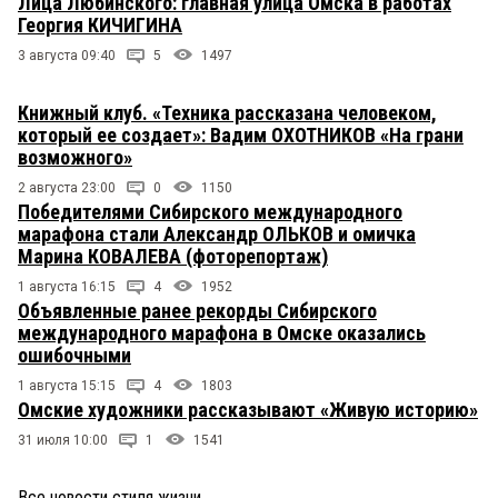
Лица Любинского: главная улица Омска в работах
Георгия КИЧИГИНА
3 августа 09:40
5
1497
Книжный клуб. «Техника рассказана человеком,
который ее создает»: Вадим ОХОТНИКОВ «На грани
возможного»
2 августа 23:00
0
1150
Победителями Сибирского международного
марафона стали Александр ОЛЬКОВ и омичка
Марина КОВАЛЕВА (фоторепортаж)
1 августа 16:15
4
1952
Объявленные ранее рекорды Сибирского
международного марафона в Омске оказались
ошибочными
1 августа 15:15
4
1803
Омские художники рассказывают «Живую историю»
31 июля 10:00
1
1541
Все новости стиля жизни
→