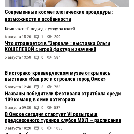
Современные косметологические процедуры:
возможности и особенности
Комплексный подход к уходу за кожей
6 августа 15:20
1
200
Что отражается в "Зеркале": выставка Ольги
КОШЕЛЕВОЙ с игрой фактур и значений
5 августа 13:58
0
584
В историко-краеведческом музее открылась
выставка «Как рос и строился город Омск»
5 августа 12:40
3
753
Названы победители Фестиваля стритбола среди
109 команд в семи категориях
5 августа 09:30
0
587
В Омске сегодня стартует VI розыгрыш
предсезонного турнира клубов МХЛ — расписание
3 августа 10:20
0
1038