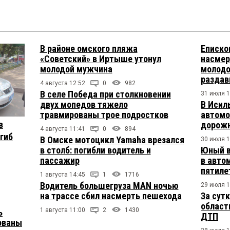
В районе омского пляжа
Еписко
«Советский» в Иртыше утонул
насмер
молодой мужчина
молодо
раздав
4 августа 12:52
0
982
В селе Победа при столкновении
31 июля 1
двух мопедов тяжело
В Исил
травмированы трое подростков
автомо
в
дорожн
4 августа 11:41
0
894
огиб
В Омске мотоцикл Yamaha врезался
30 июля 1
в столб: погибли водитель и
Юный в
пассажир
в авто
пятиле
1 августа 14:45
1
1716
Водитель большегруза MAN ночью
29 июля 1
на трассе сбил насмерть пешехода
За сут
област
1 августа 11:00
2
1430
ь
ДТП
ованы