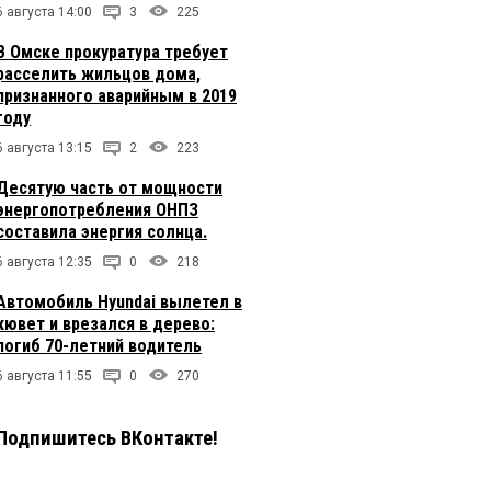
6 августа 14:00
3
225
В Омске прокуратура требует
расселить жильцов дома,
признанного аварийным в 2019
году
6 августа 13:15
2
223
Десятую часть от мощности
энергопотребления ОНПЗ
составила энергия солнца.
6 августа 12:35
0
218
Автомобиль Hyundai вылетел в
кювет и врезался в дерево:
погиб 70-летний водитель
6 августа 11:55
0
270
Подпишитесь ВКонтакте!