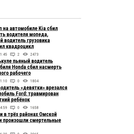
п на автомобиле Kia сбил
ть водителя мопеда,
й водитель грузовика
ил квадроцикл
1:45
2
2473
ькуле пьяный водитель
биля Honda сбил насмерть
ого рабочего
1:10
0
1804
одитель «девятки» врезался
мобиль Ford: травмирован
тний ребёнок
4:59
0
1658
ки в трёх районах Омской
и произошли смертельные