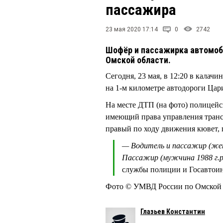
пассажира
23 мая 2020 17:14
0
2742
Шофёр и пассажирка автомоб
Омской области.
Сегодня, 23 мая, в 12:20 в кала
на 1-м километре автодороги Ца
На месте ДТП (на фото) полицейс
имеющий права управления транс
правый по ходу движения кювет, 
— Водитель и пассажир (жен
Пассажир (мужчина 1988 г.р
службы полиции и Госавтои
Фото © УМВД России по Омско
Глазьев Константин