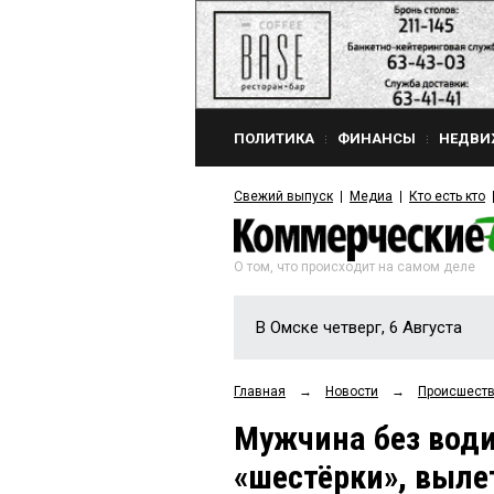
ПОЛИТИКА
ФИНАНСЫ
НЕДВИ
Свежий выпуск
Медиа
Кто есть кто
О том, что происходит на самом деле
В Омске четверг, 6 Августа
Главная
→
Новости
→
Происшест
Мужчина без води
«шестёрки», выле