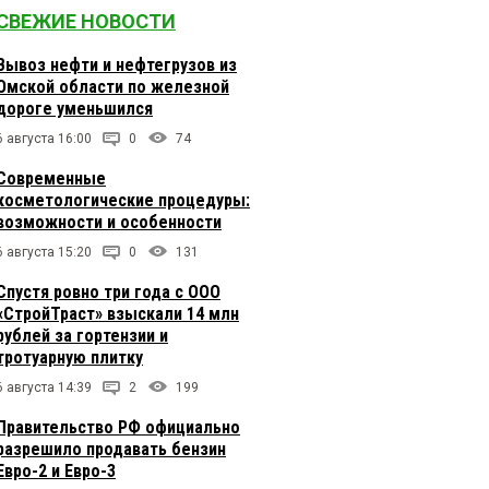
СВЕЖИЕ НОВОСТИ
Вывоз нефти и нефтегрузов из
Омской области по железной
дороге уменьшился
6 августа 16:00
0
74
Современные
косметологические процедуры:
возможности и особенности
6 августа 15:20
0
131
Спустя ровно три года с ООО
«СтройТраст» взыскали 14 млн
рублей за гортензии и
тротуарную плитку
6 августа 14:39
2
199
Правительство РФ официально
разрешило продавать бензин
Евро-2 и Евро-3