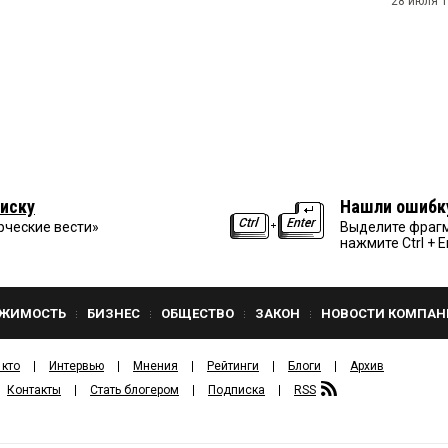
28 июля 1
иску
Нашли ошибк
рческие вести»
Выделите фрагм
нажмите Ctrl + E
ЖИМОСТЬ
БИЗНЕС
ОБЩЕСТВО
ЗАКОН
НОВОСТИ КОМПАН
 кто
Интервью
Мнения
Рейтинги
Блоги
Архив
Контакты
Стать блогером
Подписка
RSS