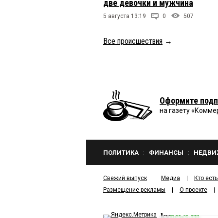
две девочки и мужчина
5 августа 13:19
0
507
Все происшествия
→
Оформите подп
на газету «Комме
ПОЛИТИКА
ФИНАНСЫ
НЕДВИ
Свежий выпуск
Медиа
Кто есть
Размещение рекламы
О проекте
kv
news.ru