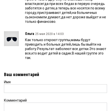
власти,всегда при всех бедах в первую очередь
заботятся о детях,а теперь все носятся по всему
городу,пристраивают детей,на больничных
сьэкономили думают,да нет дороже выйдет и не
только финансово.
Ольга
25 мая 2020 в 14:03:
Как только откроют группы,мамы будут
приводить и больных детей,лишь бы выйти на
работу.Результат-заболеют все детки.Это знают
все,кто водит детей в садик.В нашей группе это
так.
Ваш комментарий
Имя
Комментарий