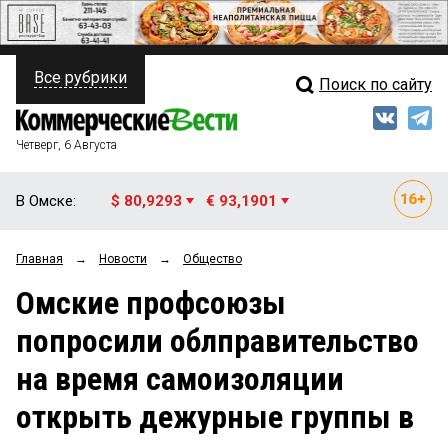
Все рубрики
Поиск по сайту
ПОЛИТИКА
Свежий выпуск
Медиа
ФИНАНСЫ
Четверг, 6 Августа
Кто есть кто
НЕДВИЖИМОСТЬ
В Омске:
$ 80,9293
€ 93,1901
Интервью
БИЗНЕС
Главная
→
Новости
→
Общество
Мнения
ОБЩЕСТВО
Омские профсоюзы
Рейтинги
ЗАКОН
попросили облправительство
Блоги
НОВОСТИ КОМПАНИЙ
на время самоизоляции
Архив
ПРОИСШЕСТВИЯ
открыть дежурные группы в