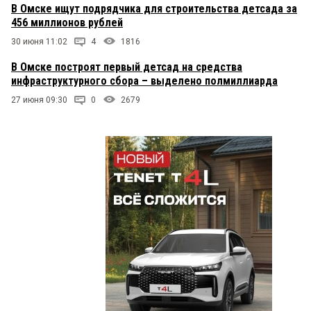
В Омске ищут подрядчика для строительства детсада за
456 миллионов рублей
30 июня 11:02
4
1816
В Омске построят первый детсад на средства
инфраструктурного сбора – выделено полмиллиарда
27 июня 09:30
0
2679