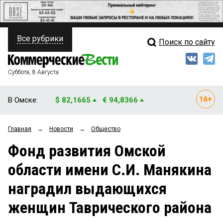
Все рубрики
Поиск по сайту
ПОЛИТИКА
Свежий выпуск
Медиа
ФИНАНСЫ
Суббота, 8 Августа
Кто есть кто
НЕДВИЖИМОСТЬ
В Омске:
$ 82,1665
€ 94,8366
Интервью
БИЗНЕС
Главная
→
Новости
→
Общество
Мнения
ОБЩЕСТВО
Фонд развития Омской
Рейтинги
ЗАКОН
области имени С.И. Манякина
Блоги
НОВОСТИ КОМПАНИЙ
наградил выдающихся
Архив
ПРОИСШЕСТВИЯ
женщин Таврического района