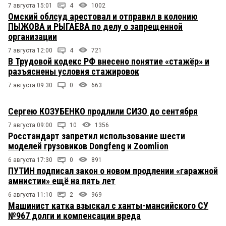
7 августа 15:01
4
1002
Омский облсуд арестовал и отправил в колонию
ПЫЖОВА и РЫГАЕВА по делу о запрещенной
организации
7 августа 12:00
4
721
В Трудовой кодекс РФ внесено понятие «стажёр» и
разъяснены условия стажировок
7 августа 09:30
0
663
Сергею КОЗУБЕНКО продлили СИЗО до сентября
7 августа 09:00
10
1356
Росстандарт запретил использование шести
моделей грузовиков Dongfeng и Zoomlion
6 августа 17:30
0
891
ПУТИН подписал закон о новом продлении «гаражной
амнистии» ещё на пять лет
6 августа 11:10
2
969
Машинист катка взыскал с ханты-мансийского СУ
№967 долги и компенсации вреда