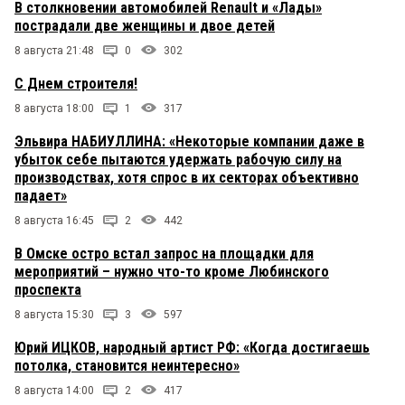
В столкновении автомобилей Renault и «Лады»
пострадали две женщины и двое детей
8 августа 21:48
0
302
С Днем строителя!
8 августа 18:00
1
317
Эльвира НАБИУЛЛИНА: «Некоторые компании даже в
убыток себе пытаются удержать рабочую силу на
производствах, хотя спрос в их секторах объективно
падает»
8 августа 16:45
2
442
В Омске остро встал запрос на площадки для
мероприятий – нужно что-то кроме Любинского
проспекта
8 августа 15:30
3
597
Юрий ИЦКОВ, народный артист РФ: «Когда достигаешь
потолка, становится неинтересно»
8 августа 14:00
2
417