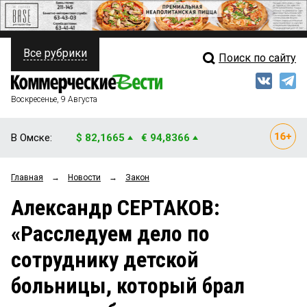
Все рубрики
Поиск по сайту
ПОЛИТИКА
Свежий выпуск
Медиа
ФИНАНСЫ
Воскресенье, 9 Августа
Кто есть кто
НЕДВИЖИМОСТЬ
В Омске:
$ 82,1665
€ 94,8366
Интервью
БИЗНЕС
Главная
→
Новости
→
Закон
Мнения
ОБЩЕСТВО
Александр СЕРТАКОВ:
Рейтинги
ЗАКОН
«Расследуем дело по
Блоги
НОВОСТИ КОМПАНИЙ
сотруднику детской
Архив
ПРОИСШЕСТВИЯ
больницы, который брал