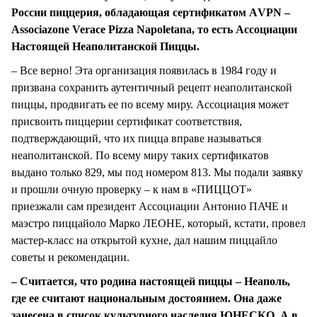
России пиццерия, обладающая сертификатом АVPN –
Associazone Verace Pizza Napoletana, то есть Ассоциации
Настоящей Неаполитанской Пиццы.
– Все верно! Эта организация появилась в 1984 году и
призвана сохранить аутентичный рецепт неаполитанской
пиццы, продвигать ее по всему миру. Ассоциация может
присвоить пиццерии сертификат соответствия,
подтверждающий, что их пицца вправе называться
неаполитанской. По всему миру таких сертификатов
выдано только 829, мы под номером 813. Мы подали заявку
и прошли очную проверку – к нам в «ПИЦЦОТ»
приезжали сам президент Ассоциации Антонио ПАЧЕ и
маэстро пиццайоло Марко ЛЕОНЕ, который, кстати, провел
мастер-класс на открытой кухне, дал нашим пиццайло
советы и рекомендации.
– Считается, что родина настоящей пиццы – Неаполь,
где ее считают национальным достоянием. Она даже
занесена в список культурного наследия ЮНЕСКО. А в