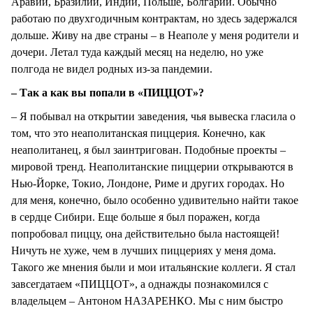
Аравии, Бразилии, Индии, Польше, Болгарии. Обычно
работаю по двухгодичным контрактам, но здесь задержался
дольше. Живу на две страны – в Неаполе у меня родители и
дочери. Летал туда каждый месяц на неделю, но уже
полгода не видел родных из-за пандемии.
– Так а как вы попали в «ПИЦЦОТ»?
– Я побывал на открытии заведения, чья вывеска гласила о
том, что это неаполитанская пиццерия. Конечно, как
неаполитанец, я был заинтригован. Подобные проекты –
мировой тренд. Неаполитанские пиццерии открываются в
Нью-Йорке, Токио, Лондоне, Риме и других городах. Но
для меня, конечно, было особенно удивительно найти такое
в сердце Сибири. Еще больше я был поражен, когда
попробовал пиццу, она действительно была настоящей!
Ничуть не хуже, чем в лучших пиццериях у меня дома.
Такого же мнения были и мои итальянские коллеги. Я стал
завсегдатаем «ПИЦЦОТ», а однажды познакомился с
владельцем – Антоном НАЗАРЕНКО. Мы с ним быстро