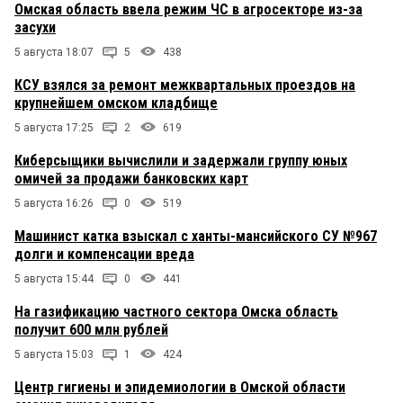
Омская область ввела режим ЧС в агросекторе из-за
засухи
5 августа 18:07
5
438
КСУ взялся за ремонт межквартальных проездов на
крупнейшем омском кладбище
5 августа 17:25
2
619
Киберсыщики вычислили и задержали группу юных
омичей за продажи банковских карт
5 августа 16:26
0
519
Машинист катка взыскал с ханты-мансийского СУ №967
долги и компенсации вреда
5 августа 15:44
0
441
На газификацию частного сектора Омска область
получит 600 млн рублей
5 августа 15:03
1
424
Центр гигиены и эпидемиологии в Омской области