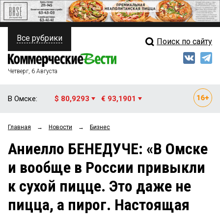
Все рубрики
Поиск по сайту
ПОЛИТИКА
Свежий выпуск
Медиа
ФИНАНСЫ
Четверг, 6 Августа
Кто есть кто
НЕДВИЖИМОСТЬ
В Омске:
$ 80,9293
€ 93,1901
Интервью
БИЗНЕС
Главная
→
Новости
→
Бизнес
Мнения
ОБЩЕСТВО
Аниелло БЕНЕДУЧЕ: «В Омске
Рейтинги
ЗАКОН
и вообще в России привыкли
Блоги
НОВОСТИ КОМПАНИЙ
к сухой пицце. Это даже не
Архив
ПРОИСШЕСТВИЯ
пицца, а пирог. Настоящая