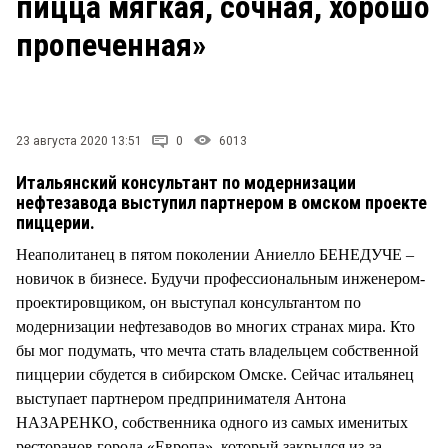
пицца мягкая, сочная, хорошо
СТИЛЬ ЖИЗНИ
пропеченная»
23 августа 2020 13:51
0
6013
Итальянский консультант по модернизации
нефтезавода выступил партнером в омском проекте
пиццерии.
Неаполитанец в пятом поколении Аниелло БЕНЕДУЧЕ –
новичок в бизнесе. Будучи профессиональным инженером-
проектировщиком, он выступал консультантом по
модернизации нефтезаводов во многих странах мира. Кто
бы мог подумать, что мечта стать владельцем собственной
пиццерии сбудется в сибирском Омске. Сейчас итальянец
выступает партнером предпринимателя Антона
НАЗАРЕНКО, собственника одного из самых именитых
ресторанов города «Европа», который закрылся из-за