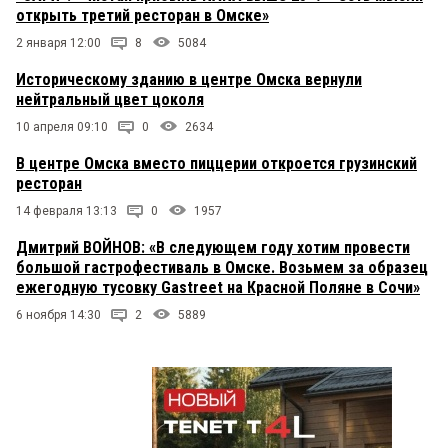
открыть третий ресторан в Омске»
2 января 12:00
8
5084
Историческому зданию в центре Омска вернули
нейтральный цвет цоколя
10 апреля 09:10
0
2634
В центре Омска вместо пиццерии откроется грузинский
ресторан
14 февраля 13:13
0
1957
Дмитрий ВОЙНОВ: «В следующем году хотим провести
большой гастрофестиваль в Омске. Возьмем за образец
ежегодную тусовку Gastreet на Красной Поляне в Сочи»
6 ноября 14:30
2
5889