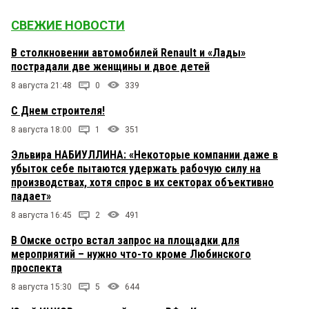
СВЕЖИЕ НОВОСТИ
В столкновении автомобилей Renault и «Лады»
пострадали две женщины и двое детей
8 августа 21:48
0
339
С Днем строителя!
8 августа 18:00
1
351
Эльвира НАБИУЛЛИНА: «Некоторые компании даже в
убыток себе пытаются удержать рабочую силу на
производствах, хотя спрос в их секторах объективно
падает»
8 августа 16:45
2
491
В Омске остро встал запрос на площадки для
мероприятий – нужно что-то кроме Любинского
проспекта
8 августа 15:30
5
644