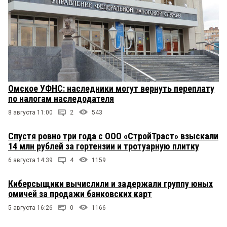
Омское УФНС: наследники могут вернуть переплату
по налогам наследодателя
8 августа 11:00
2
543
Спустя ровно три года с ООО «СтройТраст» взыскали
14 млн рублей за гортензии и тротуарную плитку
6 августа 14:39
4
1159
Киберсыщики вычислили и задержали группу юных
омичей за продажи банковских карт
5 августа 16:26
0
1166