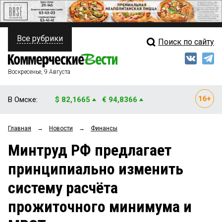
Все рубрики
Поиск по сайту
ПОЛИТИКА
Свежий выпуск
Медиа
ФИНАНСЫ
Воскресенье, 9 Августа
Кто есть кто
НЕДВИЖИМОСТЬ
В Омске:
$ 82,1665
€ 94,8366
Интервью
БИЗНЕС
Главная
→
Новости
→
Финансы
Мнения
ОБЩЕСТВО
Минтруд РФ предлагает
Рейтинги
ЗАКОН
принципиально изменить
Блоги
НОВОСТИ КОМПАНИЙ
систему расчёта
Архив
ПРОИСШЕСТВИЯ
прожиточного минимума и