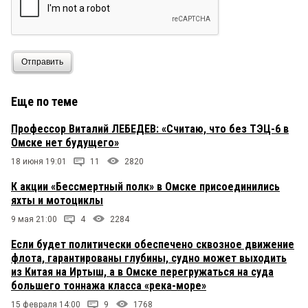
Отправить
Еще по теме
Профессор Виталий ЛЕБЕДЕВ: «Считаю, что без ТЭЦ-6 в
Омске нет будущего»
18 июня 19:01
11
2820
К акции «Бессмертный полк» в Омске присоединились
яхты и мотоциклы
9 мая 21:00
4
2284
Если будет политически обеспечено сквозное движение
флота, гарантированы глубины, судно может выходить
из Китая на Иртыш, а в Омске перегружаться на суда
большего тоннажа класса «река-море»
15 февраля 14:00
9
1768