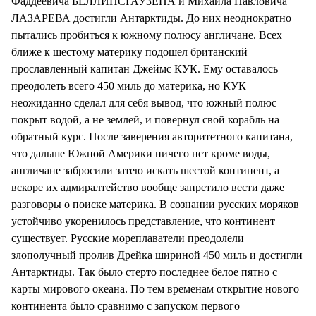
Фаддеевича БЕЛЛИНСГАУЗЕНА и Михаила Павловича
ЛАЗАРЕВА достигли Антарктиды. До них неоднократно
пытались пробиться к южному полюсу англичане. Всех
ближе к шестому материку подошел британский
прославленный капитан Джеймс КУК. Ему оставалось
преодолеть всего 450 миль до материка, но КУК
неожиданно сделал для себя вывод, что южный полюс
покрыт водой, а не землей, и повернул свой корабль на
обратный курс. После заверения авторитетного капитана,
что дальше Южной Америки ничего нет кроме воды,
англичане забросили затею искать шестой континент, а
вскоре их адмиралтейство вообще запретило вести даже
разговоры о поиске материка. В сознании русских моряков
устойчиво укоренилось представление, что континент
существует. Русские мореплаватели преодолели
злополучный пролив Дрейка шириной 450 миль и достигли
Антарктиды. Так было стерто последнее белое пятно с
карты мирового океана. По тем временам открытие нового
континента было сравнимо с запуском первого