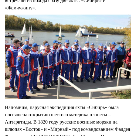
встречали из похода сразу две яхты: «Сибирь» и
«Жемчужину».
Напомним, парусная экспедиция яхты «Сибирь» была
посвящена открытию шестого материка планеты –
Антарктиды. В 1820 году русские военные моряки на
шлюпах «Восток» и «Мирный» под командованием Фаддея