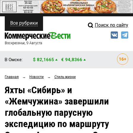
Все рубрики
Поиск по сайту
ПОЛИТИКА
Свежий выпуск
Медиа
ФИНАНСЫ
Воскресенье, 9 Августа
Кто есть кто
НЕДВИЖИМОСТЬ
В Омске:
$ 82,1665
€ 94,8366
Интервью
БИЗНЕС
Главная
→
Новости
→
Стиль жизни
Мнения
ОБЩЕСТВО
Яхты «Сибирь» и
Рейтинги
ЗАКОН
«Жемчужина» завершили
Блоги
НОВОСТИ КОМПАНИЙ
глобальную парусную
Архив
ПРОИСШЕСТВИЯ
экспедицию по маршруту
СТИЛЬ ЖИЗНИ