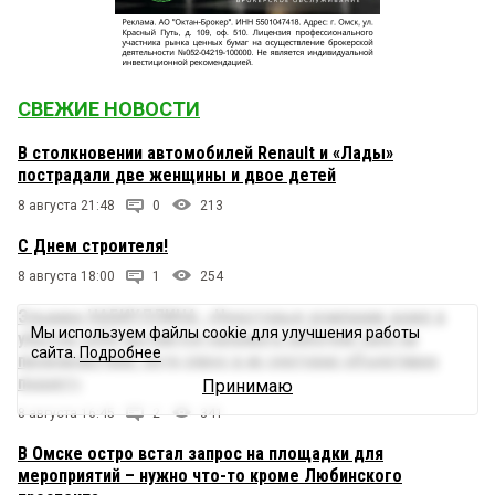
СВЕЖИЕ НОВОСТИ
В столкновении автомобилей Renault и «Лады»
пострадали две женщины и двое детей
8 августа 21:48
0
213
С Днем строителя!
8 августа 18:00
1
254
Эльвира НАБИУЛЛИНА: «Некоторые компании даже в
Мы используем файлы cookie для улучшения работы
убыток себе пытаются удержать рабочую силу на
сайта.
Подробнее
производствах, хотя спрос в их секторах объективно
падает»
Принимаю
8 августа 16:45
2
341
В Омске остро встал запрос на площадки для
мероприятий – нужно что-то кроме Любинского