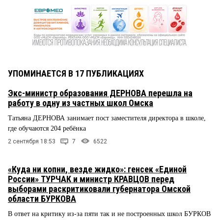
УПОМИНАЕТСЯ В 17 ПУБЛИКАЦИЯХ
Экс-министр образования ДЕРНОВА перешла на
работу в одну из частных школ Омска
Татьяна ДЕРНОВА занимает пост заместителя директора в школе,
где обучаются 204 ребёнка
2 сентября 18:53
7
6522
«Куда ни копни, везде жидко»: генсек «Единой
России» ТУРЧАК и министр КРАВЦОВ перед
выборами раскритиковали губернатора Омской
области БУРКОВА
В ответ на критику из-за пяти так и не построенных школ БУРКОВ