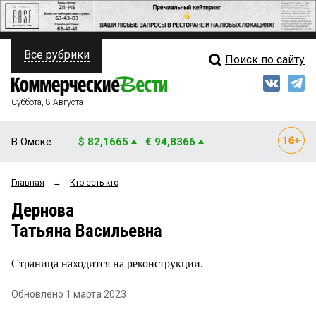
Все рубрики
Поиск по сайту
ПОЛИТИКА
Свежий выпуск
Медиа
ФИНАНСЫ
Суббота, 8 Августа
Кто есть кто
НЕДВИЖИМОСТЬ
В Омске:
$ 82,1665
€ 94,8366
Интервью
БИЗНЕС
Главная
→
Кто есть кто
Мнения
ОБЩЕСТВО
Дернова
Рейтинги
ЗАКОН
Татьяна Васильевна
Блоги
НОВОСТИ КОМПАНИЙ
Страница находится на реконструкции.
Архив
ПРОИСШЕСТВИЯ
Обновлено 1 марта 2023
СТИЛЬ ЖИЗНИ