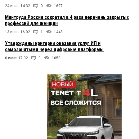
24 июля 14:32
0
1697
Минтруда России сократил в 4 раза перечень закрытых
профессий для женщин
13 июля 16:02
1
1448
Утверждены критерии оказания услуг ИП и
самозанятыми через цифровые платформы
6 июля 17:02
0
1650