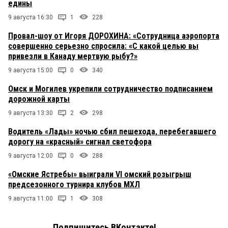
едины
9 августа 16:30
1
228
Провал-шоу от Игоря ДОРОХИНА: «Сотрудница аэропорта
совершенно серьезно спросила: «С какой целью вы
привезли в Канаду мертвую рыбу?»
9 августа 15:00
0
340
Омск и Могилев укрепили сотрудничество подписанием
дорожной карты
9 августа 13:30
2
298
Водитель «Лады» ночью сбил пешехода, перебегавшего
дорогу на «красный» сигнал светофора
9 августа 12:00
0
288
«Омские Ястребы» выиграли VI омский розыгрыш
предсезонного турнира клубов МХЛ
9 августа 11:00
1
308
Подпишитесь ВКонтакте!