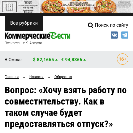
Все рубрики
Поиск по сайту
ПОЛИТИКА
Свежий выпуск
Медиа
ФИНАНСЫ
Воскресенье, 9 Августа
Кто есть кто
НЕДВИЖИМОСТЬ
В Омске:
$ 82,1665
€ 94,8366
Интервью
БИЗНЕС
Главная
→
Новости
→
Общество
Мнения
ОБЩЕСТВО
Вопрос: «Хочу взять работу по
Рейтинги
ЗАКОН
совместительству. Как в
Блоги
НОВОСТИ КОМПАНИЙ
таком случае будет
Архив
ПРОИСШЕСТВИЯ
предоставляться отпуск?»