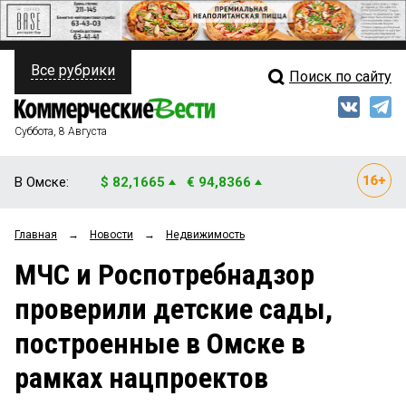
Все рубрики
Поиск по сайту
ПОЛИТИКА
Свежий выпуск
Медиа
ФИНАНСЫ
Суббота, 8 Августа
Кто есть кто
НЕДВИЖИМОСТЬ
В Омске:
$ 82,1665
€ 94,8366
Интервью
БИЗНЕС
Главная
→
Новости
→
Недвижимость
Мнения
ОБЩЕСТВО
МЧС и Роспотребнадзор
Рейтинги
ЗАКОН
проверили детские сады,
Блоги
НОВОСТИ КОМПАНИЙ
построенные в Омске в
Архив
ПРОИСШЕСТВИЯ
рамках нацпроектов