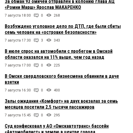
За обман 93 омичей отправлен в колонию глава АЦ
«Ромни Марш» Ярослав МАКАРЕНКО
7 августа 18:00
0
268
Возбуждено уголовное дело по ДТП, где были сбиты
семь человек на «островке безопасности»
7 августа 17:30
3
343
В июле спрос на автомобили с пробегом в Омской
области оказался на 11% выше, чем год назад
7 августа 17:00
0
225
В Омске свердловского бизнесмена обвинили в даче
взятки
7 августа 16:30
0
400
Залы ожидания «Комфорт» на двух вокзалах за семь
месяцев посетили 2,5 тысячи пассажиров
7 августа 15:45
0
295
Суд конфисковал у АО «Омскавтотранс» бассейн
«Автомобилист» и землю в центре города