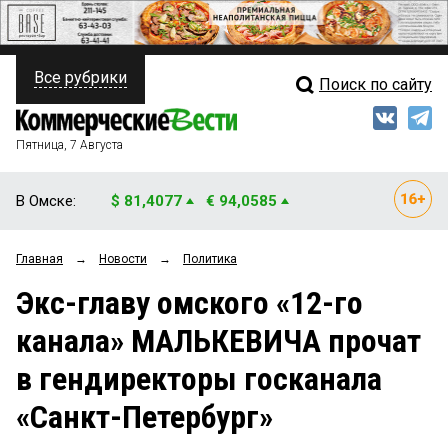
Все рубрики
Поиск по сайту
ПОЛИТИКА
Свежий выпуск
Медиа
ФИНАНСЫ
Пятница, 7 Августа
Кто есть кто
НЕДВИЖИМОСТЬ
В Омске:
$ 81,4077
€ 94,0585
Интервью
БИЗНЕС
Главная
→
Новости
→
Политика
Мнения
ОБЩЕСТВО
Экс-главу омского «12-го
Рейтинги
ЗАКОН
канала» МАЛЬКЕВИЧА прочат
Блоги
НОВОСТИ КОМПАНИЙ
в гендиректоры госканала
Архив
ПРОИСШЕСТВИЯ
«Санкт-Петербург»