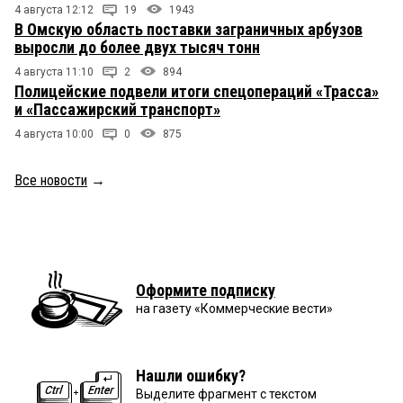
4 августа 12:12
19
1943
В Омскую область поставки заграничных арбузов
выросли до более двух тысяч тонн
4 августа 11:10
2
894
Полицейские подвели итоги спецопераций «Трасса»
и «Пассажирский транспорт»
4 августа 10:00
0
875
Все новости
→
Оформите подписку
на газету «Коммерческие вести»
Нашли ошибку?
Выделите фрагмент с текстом