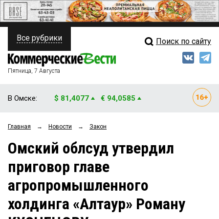
Все рубрики
Поиск по сайту
ПОЛИТИКА
Свежий выпуск
Медиа
ФИНАНСЫ
Пятница, 7 Августа
Кто есть кто
НЕДВИЖИМОСТЬ
В Омске:
$ 81,4077
€ 94,0585
Интервью
БИЗНЕС
Главная
→
Новости
→
Закон
Мнения
ОБЩЕСТВО
Омский облсуд утвердил
Рейтинги
ЗАКОН
приговор главе
Блоги
НОВОСТИ КОМПАНИЙ
агропромышленного
Архив
ПРОИСШЕСТВИЯ
холдинга «Алтаур» Роману