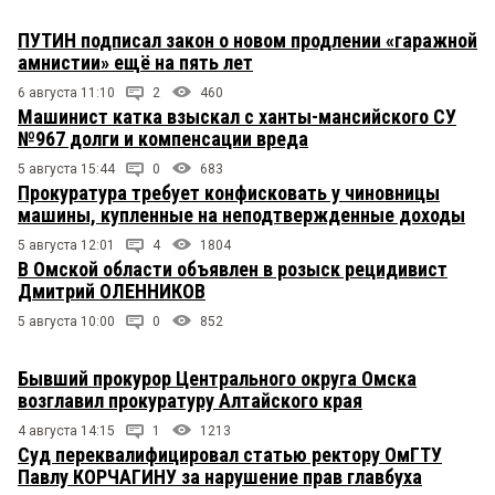
ПУТИН подписал закон о новом продлении «гаражной
амнистии» ещё на пять лет
6 августа 11:10
2
460
Машинист катка взыскал с ханты-мансийского СУ
№967 долги и компенсации вреда
5 августа 15:44
0
683
Прокуратура требует конфисковать у чиновницы
машины, купленные на неподтвержденные доходы
5 августа 12:01
4
1804
В Омской области объявлен в розыск рецидивист
Дмитрий ОЛЕННИКОВ
5 августа 10:00
0
852
Бывший прокурор Центрального округа Омска
возглавил прокуратуру Алтайского края
4 августа 14:15
1
1213
Суд переквалифицировал статью ректору ОмГТУ
Павлу КОРЧАГИНУ за нарушение прав главбуха