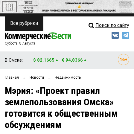
Все рубрики
Поиск по сайту
ПОЛИТИКА
Свежий выпуск
Медиа
ФИНАНСЫ
Суббота, 8 Августа
Кто есть кто
НЕДВИЖИМОСТЬ
В Омске:
$ 82,1665
€ 94,8366
Интервью
БИЗНЕС
Главная
→
Новости
→
Недвижимость
Мнения
ОБЩЕСТВО
Мэрия: «Проект правил
Рейтинги
ЗАКОН
землепользования Омска»
Блоги
НОВОСТИ КОМПАНИЙ
готовится к общественным
Архив
ПРОИСШЕСТВИЯ
обсуждениям