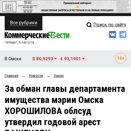
Все рубрики
Поиск по сайту
ПОЛИТИКА
Свежий выпуск
Медиа
ФИНАНСЫ
Четверг, 6 Августа
Кто есть кто
НЕДВИЖИМОСТЬ
В Омске:
$ 80,9293
€ 93,1901
Интервью
БИЗНЕС
Главная
→
Новости
→
Закон
Мнения
ОБЩЕСТВО
За обман главы департамента
Рейтинги
ЗАКОН
имущества мэрии Омска
Блоги
НОВОСТИ КОМПАНИЙ
ХОРОШИЛОВА облсуд
Архив
ПРОИСШЕСТВИЯ
утвердил годовой арест