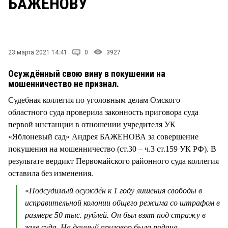
БАЖЕНОВУ
СТИЛЬ ЖИЗНИ
23 марта 2021 14:41
0
3927
Осуждённый свою вину в покушении на
мошенничество не признал.
Судебная коллегия по уголовным делам Омского
областного суда проверила законность приговора суда
первой инстанции в отношении учредителя УК
«Яблоневый сад» Андрея БАЖЕНОВА за совершение
покушения на мошенничество (ст.30 – ч.3 ст.159 УК РФ). В
результате вердикт Первомайского районного суда коллегия
оставила без изменения.
«
Подсудимый осуждён к 1 году лишения свободы в
исправительной колонии общего режима со штрафом в
размере 50 тыс. рублей. Он был взят под стражу в
зале суда. На данный приговор была подана