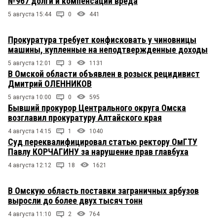
№967 долги и компенсации вреда
5 августа 15:44
0
441
Прокуратура требует конфисковать у чиновницы
машины, купленные на неподтвержденные доходы
5 августа 12:01
3
1131
В Омской области объявлен в розыск рецидивист
Дмитрий ОЛЕННИКОВ
5 августа 10:00
0
595
Бывший прокурор Центрального округа Омска
возглавил прокуратуру Алтайского края
4 августа 14:15
1
1040
Суд переквалифицировал статью ректору ОмГТУ
Павлу КОРЧАГИНУ за нарушение прав главбуха
4 августа 12:12
18
1621
В Омскую область поставки заграничных арбузов
выросли до более двух тысяч тонн
4 августа 11:10
2
764