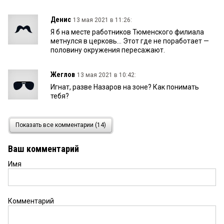
Денис
13 мая 2021 в 11:26:
Я б на месте работников Тюменского филиала
метнулся в церковь… Этот где не поработает —
половину окружения пересажают.
Жеглов
13 мая 2021 в 10:42:
Игнат, разве Назаров на зоне? Как понимать
тебя?
Игнат
13 мая 2021 в 10:17:
Показать все комментарии (14)
Наверное на место Назарова будут двигать
Жуковского после выборов
Ваш комментарий
Имя
гость
13 мая 2021 в 10:11:
Мюллер: глупые и исполнительные секретари
хороши в дни побед (к\ф «Семнадцать
мгновений весны). Увы, принцип
Комментарий
непотопляемости номенклатуры, успешно
сохранился. Правда, чем закончил СССР —