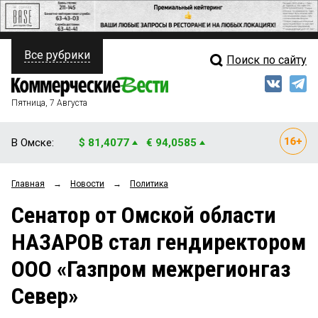
Все рубрики
Поиск по сайту
ПОЛИТИКА
Свежий выпуск
Медиа
ФИНАНСЫ
Пятница, 7 Августа
Кто есть кто
НЕДВИЖИМОСТЬ
В Омске:
$ 81,4077
€ 94,0585
Интервью
БИЗНЕС
Главная
→
Новости
→
Политика
Мнения
ОБЩЕСТВО
Сенатор от Омской области
Рейтинги
ЗАКОН
НАЗАРОВ стал гендиректором
Блоги
НОВОСТИ КОМПАНИЙ
ООО «Газпром межрегионгаз
Архив
ПРОИСШЕСТВИЯ
Север»