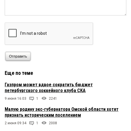
напоминать надо?
Омич
13 мая 2021 в 09:51:
Какой фартовый стервец!
Александр
13 мая 2021 в 08:12:
До того, как пойти в губернаторы Назаров как
раз таки в «Газпром межрегионгазе» работал,
Отправить
только в другом филиале. Я думаю, политика —
это просто «не его» и он наверняка сильно жалел
об уходе из Газпрома, особенно в период
Еще по теме
губернаторства, а точнее, в период лавины
уголовных дел. Наверное зашел сейчас в свой
Газпром может вдвое сократить бюджет
кабинет в Межрегионгазе, сел в кресло и
петербургского хоккейного клуба СКА
облегченно выдохнул: «Ну вот я снова и дома и
отсюда я уже больше никуда не пойду».
9 июня 16:03
1
2241
Малую родину экс-губернатора Омской области хотят
Хм
13 мая 2021 в 08:04:
признать историческим поселением
Да?ну надо ж,это повысили или понизили?
2 июня 09:34
1
2008