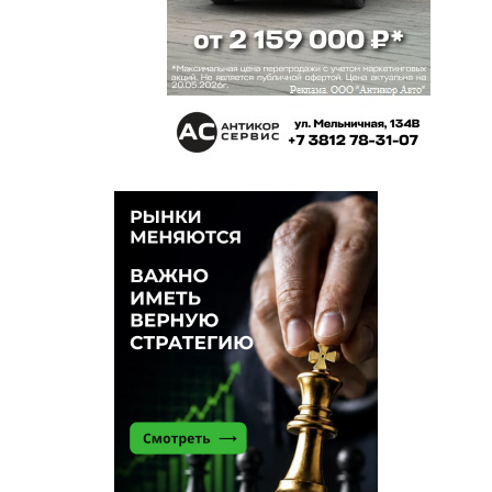
113
12 мая 2021 в 22:17:
Ну вот,повторилась история 2017 г. СМИ
сообщали о грядущей отставке Назарова,а его
пресс-секретарь это опровергала. Через неделю
в кабинете Виктора Ивановича оказался
Александр Леонидович. Сейчас СМИ сообщили
об уходе Назарова из Совета Федерации,Виктор
Иванович за неимением пресс-секретаря сей
факт опровергал лично. Через 3 недели оказался
в Тюмени.
Трындец
12 мая 2021 в 22:12:
Это какой-то позор.