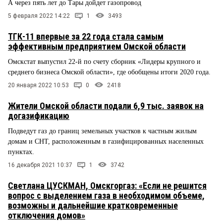
А через пять лет до Тары дойдет газопровод
5 февраля 2022 14:22
1
3493
ТГК-11 впервые за 22 года стала самым
эффективным предприятием Омской области
Омскстат выпустил 22-й по счету сборник «Лидеры крупного и
среднего бизнеса Омской области», где обобщены итоги 2020 года.
20 января 2022 10:53
0
2418
Жители Омской области подали 6,9 тыс. заявок на
догазификацию
Подведут газ до границ земельных участков к частным жилым
домам и СНТ, расположенным в газифицированных населенных
пунктах.
16 декабря 2021 10:37
1
3742
Светлана ЦУСКМАН, Омскгоргаз: «Если не решится
вопрос с выделением газа в необходимом объеме,
возможны и дальнейшие кратковременные
отключения домов»