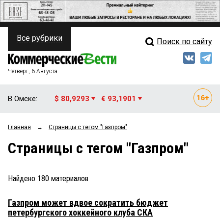
Все рубрики
Поиск по сайту
ПОЛИТИКА
Свежий выпуск
Медиа
ФИНАНСЫ
Четверг, 6 Августа
Кто есть кто
НЕДВИЖИМОСТЬ
В Омске:
$ 80,9293
€ 93,1901
Интервью
БИЗНЕС
Главная
→
Страницы c тегом "Газпром"
Мнения
ОБЩЕСТВО
Страницы c тегом "Газпром"
Рейтинги
ЗАКОН
Блоги
НОВОСТИ КОМПАНИЙ
Найдено
180
материалов
Архив
ПРОИСШЕСТВИЯ
Газпром может вдвое сократить бюджет
петербургского хоккейного клуба СКА
СТИЛЬ ЖИЗНИ