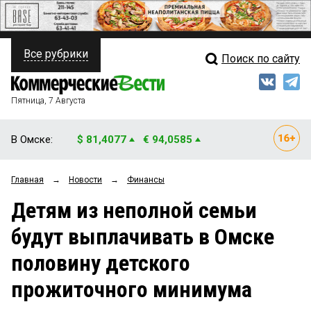
Все рубрики
Поиск по сайту
ПОЛИТИКА
Свежий выпуск
Медиа
ФИНАНСЫ
Пятница, 7 Августа
Кто есть кто
НЕДВИЖИМОСТЬ
В Омске:
$ 81,4077
€ 94,0585
Интервью
БИЗНЕС
Главная
→
Новости
→
Финансы
Мнения
ОБЩЕСТВО
Детям из неполной семьи
Рейтинги
ЗАКОН
будут выплачивать в Омске
Блоги
НОВОСТИ КОМПАНИЙ
половину детского
Архив
ПРОИСШЕСТВИЯ
прожиточного минимума