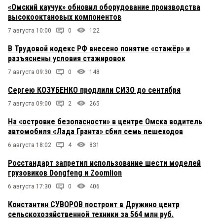
«Омский каучук» обновил оборудование производства
высокооктановых компонентов
7 августа 10:00
0
122
В Трудовой кодекс РФ внесено понятие «стажёр» и
разъяснены условия стажировок
7 августа 09:30
0
148
Сергею КОЗУБЕНКО продлили СИЗО до сентября
7 августа 09:00
2
265
На «островке безопасности» в центре Омска водитель
автомобиля «Лада Гранта» сбил семь пешеходов
6 августа 18:02
4
831
Росстандарт запретил использование шести моделей
грузовиков Dongfeng и Zoomlion
6 августа 17:30
0
406
Константин СУВОРОВ построит в Дружино центр
сельскохозяйственной техники за 564 млн руб.