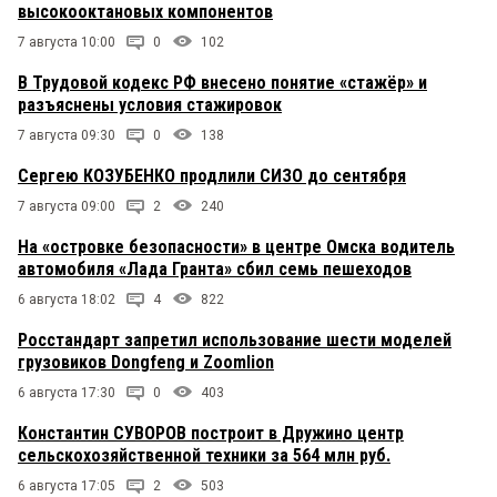
высокооктановых компонентов
7 августа 10:00
0
102
В Трудовой кодекс РФ внесено понятие «стажёр» и
разъяснены условия стажировок
7 августа 09:30
0
138
Сергею КОЗУБЕНКО продлили СИЗО до сентября
7 августа 09:00
2
240
На «островке безопасности» в центре Омска водитель
автомобиля «Лада Гранта» сбил семь пешеходов
6 августа 18:02
4
822
Росстандарт запретил использование шести моделей
грузовиков Dongfeng и Zoomlion
6 августа 17:30
0
403
Константин СУВОРОВ построит в Дружино центр
сельскохозяйственной техники за 564 млн руб.
6 августа 17:05
2
503