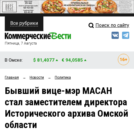
Все рубрики
Поиск по сайту
ПОЛИТИКА
Свежий выпуск
Медиа
ФИНАНСЫ
Пятница, 7 Августа
Кто есть кто
НЕДВИЖИМОСТЬ
В Омске:
$ 81,4077
€ 94,0585
Интервью
БИЗНЕС
Главная
→
Новости
→
Политика
Мнения
ОБЩЕСТВО
Бывший вице-мэр МАСАН
Рейтинги
ЗАКОН
стал заместителем директора
Блоги
НОВОСТИ КОМПАНИЙ
Исторического архива Омской
Архив
ПРОИСШЕСТВИЯ
области