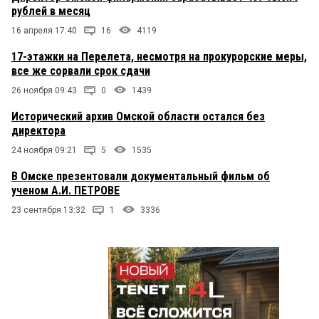
рублей в месяц
16 апреля 17:40
16
4119
17-этажки на Перелета, несмотря на прокурорские меры,
все же сорвали срок сдачи
26 ноября 09:43
0
1439
Исторический архив Омской области остался без
директора
24 ноября 09:21
5
1535
В Омске презентовали документальный фильм об
ученом А.И. ПЕТРОВЕ
23 сентября 13:32
1
3336