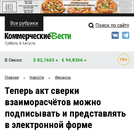
Все рубрики
Поиск по сайту
ПОЛИТИКА
Свежий выпуск
Медиа
ФИНАНСЫ
Суббота, 8 Августа
Кто есть кто
НЕДВИЖИМОСТЬ
В Омске:
$ 82,1665
€ 94,8366
Интервью
БИЗНЕС
Главная
→
Новости
→
Финансы
Мнения
ОБЩЕСТВО
Теперь акт сверки
Рейтинги
ЗАКОН
взаиморасчётов можно
Блоги
НОВОСТИ КОМПАНИЙ
подписывать и представлять
Архив
ПРОИСШЕСТВИЯ
в электронной форме