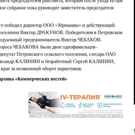
ить председателем райсовета, которым после ухода Игоря
собрание пока руководит заместитель председателя
уге победил директор ООО «Зёрнышко» и действующий
 поселения Виктор ДРАКУНОВ. Победителем в Петровском
ивидуальный предприниматель Виктор ЧЕБАКОВ.
инороса ЧЕБАКОВА были двое однофамильцев-
епутат Петровского сельского поселения, слесарь ОАО
лександр КАЛИНИН и безработный Сергей КАЛИНИН,
 крае за незаконный оборот наркотиков.
рхива «Коммерческих вестей»