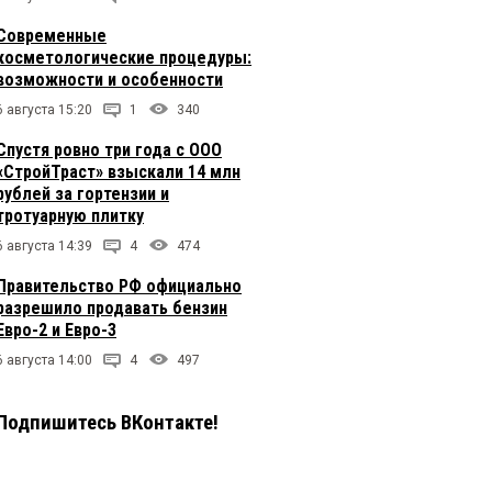
Современные
косметологические процедуры:
возможности и особенности
6 августа 15:20
1
340
Спустя ровно три года с ООО
«СтройТраст» взыскали 14 млн
рублей за гортензии и
тротуарную плитку
6 августа 14:39
4
474
Правительство РФ официально
разрешило продавать бензин
Евро-2 и Евро-3
6 августа 14:00
4
497
Подпишитесь ВКонтакте!