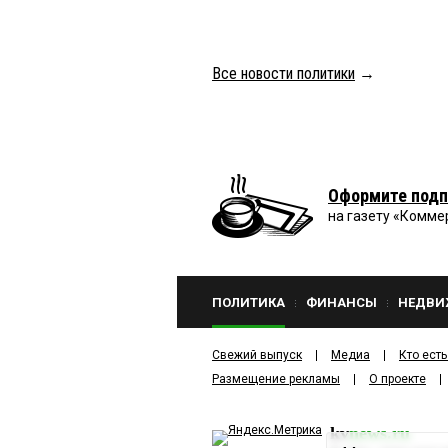
Все новости политики
→
Оформите подп
на газету «Комме
ПОЛИТИКА
ФИНАНСЫ
НЕДВИ
Свежий выпуск
Медиа
Кто есть
Размещение рекламы
О проекте
kv
news.ru