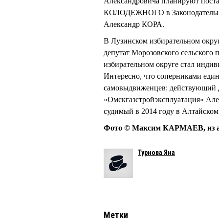
Александровича планируют постав
КОЛОДЕЖНОГО в Законодательное 
Александр КОРА.
В Лузинском избирательном окр
депутат Морозовского сельского
избирательном округе стал инд
Интересно, что соперниками ед
самовыдвиженцев: действующий д
«Омскгазстройэксплуатация» А
судимый в 2014 году в Алтайском
Фото © Максим КАРМАЕВ, из а
Турнова Яна
Метки