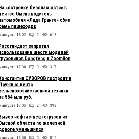
На «островке безопасности» в
центре Омска водитель
автомобиля «Лада Гранта» сбил
семь пешеходов
6 августа 18:02
2
613
Росстандарт запретил
использование шести моделей
грузовиков Dongfeng и Zoomlion
6 августа 17:30
0
317
Константин СУВОРОВ построит в
Дружино центр
сельскохозяйственной техники
за 564 млн руб.
6 августа 17:05
2
398
Вывоз нефти и нефтегрузов из
Омской области по железной
дороге уменьшился
6 августа 16:00
0
510