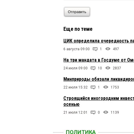
Отправить
Еще по теме
ЦИК определила очередность па
6 августа 09:00
1
497
На три мандата в Госдуме от О
24 июля 09:00
10
2837
Минприроды обязали ликвидиро
22 июля 15:32
1
1753
Строящийся иногородним инвес
осенью
21 июля 12:01
0
1139
ПОЛИТИКА