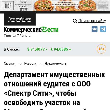
Все рубрики
Поиск по сайту
ПОЛИТИКА
Свежий выпуск
Медиа
ФИНАНСЫ
Пятница, 7 Августа
Кто есть кто
НЕДВИЖИМОСТЬ
В Омске:
$ 81,4077
€ 94,0585
Интервью
БИЗНЕС
Главная
→
Новости
→
Недвижимость
Мнения
ОБЩЕСТВО
Департамент имущественных
Рейтинги
ЗАКОН
отношений судится с ООО
Блоги
НОВОСТИ КОМПАНИЙ
«Спектр Сити», чтобы
Архив
ПРОИСШЕСТВИЯ
освободить участок на