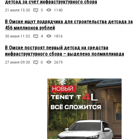
детсад за счёт инфраструктурного сбора
21 июля 15:30
3
1140
В Омске ищут подрядчика для строительства детсада за
456 миллионов рублей
30 июня 11:02
4
1816
В Омске построят первый детсад на средства
инфраструктурного сбора – выделено полмиллиарда
27 июня 09:30
0
2679