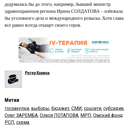
додумалась бы до этого, например, бывший министр
здравоохранения региона Ирина СОЛДАТОВА – избежала
бы уголовного дела и международного розыска. Хотя слава
все равно всегда отыщет своего героя.
Регер Карина
Метки
госзакупки
,
выборы
,
бюджет
,
СМИ
,
соцсети
,
субсидия
,
Олег ЗАРЕМБА
,
Олеся ПОТАПОВА
,
МРП
,
Омский фонд
РСП
,
схема