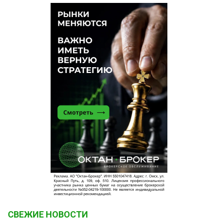
коридоры. А вот признать это и просто
промолчать не впадая во вранье — вот это и есть
лучшее качество журналиста. С уважением к
редакции...
Таку от Карины Регер
9 апреля 2023 в 17:52:
Представьте, есть читатели, рублём голосующие
за качественную журналистику. Уверена, это
доступно изданиям и тем более самозанятым
блогерам при их большом желании. Надо только
работать много. А денег будет не очень много.
Зато со временем будет больше поводов для
профессионального самоуважения. А не того,
что у вас там вместо этого)
Так
9 апреля 2023 в 17:16:
Так, с того что Федотов с Волковым намутили лет
20 назад в коридорах мэрии))))
Так
9 апреля 2023 в 17:13:
А вы кормитесь откуда?
СВЕЖИЕ НОВОСТИ