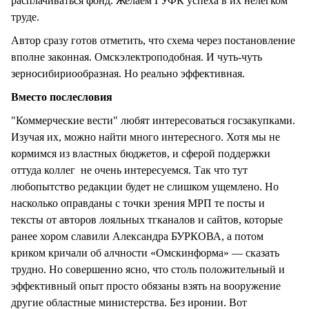
расплачиваться фонд. Желаем ГУФК успеха в их нелегком
труде.
Автор сразу готов отметить, что схема через постановление
вполне законная. Омскэлектроподобная. И чуть-чуть
зерносибириообразная. Но реально эффективная.
Вместо послесловия
"Коммерческие вести" любят интересоваться госзакупками.
Изучая их, можно найти много интересного. Хотя мы не
кормимся из властных бюджетов, и сферой поддержки
оттуда коллег не очень интересуемся. Так что тут
любопытство редакции будет не слишком ущемлено. Но
насколько оправданы с точки зрения МРП те посты и
тексты от авторов лояльных тгканалов и сайтов, которые
ранее хором славили Александра БУРКОВА, а потом
криком кричали об алчности «Омскинформа» — сказать
трудно. Но совершенно ясно, что столь положительный и
эффективный опыт просто обязаны взять на вооружение
другие областные министерства. Без иронии. Вот