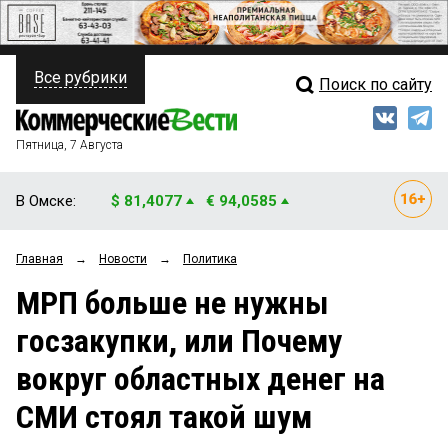
Все рубрики
Поиск по сайту
ПОЛИТИКА
Свежий выпуск
Медиа
ФИНАНСЫ
Пятница, 7 Августа
Кто есть кто
НЕДВИЖИМОСТЬ
В Омске:
$ 81,4077
€ 94,0585
Интервью
БИЗНЕС
Главная
→
Новости
→
Политика
Мнения
ОБЩЕСТВО
МРП больше не нужны
Рейтинги
ЗАКОН
госзакупки, или Почему
Блоги
НОВОСТИ КОМПАНИЙ
вокруг областных денег на
Архив
ПРОИСШЕСТВИЯ
СМИ стоял такой шум