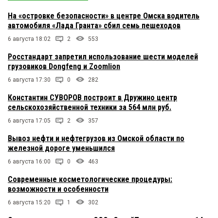
На «островке безопасности» в центре Омска водитель
Читатель
9 апреля 2023 в 17:04:
автомобиля «Лада Гранта» сбил семь пешеходов
Браво, КВ! Карина, молодец.
6 августа 18:02
2
553
Росстандарт запретил использование шести моделей
грузовиков Dongfeng и Zoomlion
Товарищ Бендер
9 апреля 2023 в 15:05:
Потрясающий схематоз))) Вот уж у человека
6 августа 17:30
0
282
талант редкостный
Константин СУВОРОВ построит в Дружино центр
сельскохозяйственной техники за 564 млн руб.
6 августа 17:05
2
357
Вывоз нефти и нефтегрузов из Омской области по
железной дороге уменьшился
6 августа 16:00
0
463
Современные косметологические процедуры:
возможности и особенности
6 августа 15:20
1
302