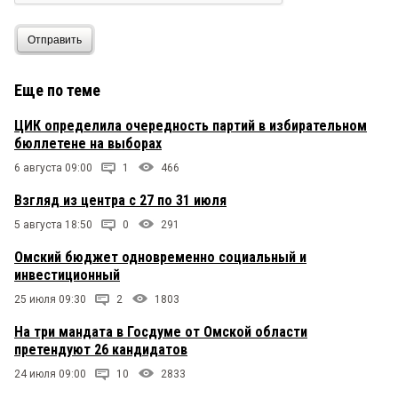
Почему кому давать субсидию решает комиссия?
Вопрос знатокам...
Отправить
Читатель
10 апреля 2023 в 12:52:
Омскинформ кормился и до сих пор кормится от
Еще по теме
руки Буркова и Ко. Просто решили пыль в глаза
пустить перед новым врио. Стратег Заремба.
ЦИК определила очередность партий в избирательном
Последите за новостями на сайте омскинформ и
бюллетене на выборах
поймете через кого они кормятся. Даже
сегодняшними.
6 августа 09:00
1
466
Взгляд из центра с 27 по 31 июля
Бывалый
10 апреля 2023 в 12:27:
5 августа 18:50
0
291
Вот сейчас и посмотрим кто такой врио. Если
Заремба останется у кормушки, а Постановление
Омский бюджет одновременно социальный и
не отменят, то значит врио в чистом виде
инвестиционный
«преемник» и зря народ радовался, что пришёл
конец «омскэлектроподобию и
25 июля 09:30
2
1803
зеоносибириобразию».
На три мандата в Госдуме от Омской области
претендуют 26 кандидатов
Скептик
9 апреля 2023 в 20:02:
24 июля 09:00
10
2833
По существу законность схемы не без сомнений.
Схемы с дроблением бизнеса у