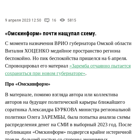
СТИЛЬ ЖИЗНИ
9 апреля 2023 12:50
16
5815
«Омскинформ» почти нащупал схему.
С момента назначения ВРИО губернатора Омской области
Виталия ХОЦЕНКО медийное пространство региона
беспокойно. Но пик беспокойства пришелся на 6 апреля.
Спровоцировал его материал
«Заремба отчаянно пытается
сохраниться при новом губернаторе»
.
Про «Омскинформ»
В материале, помимо взгляда автора или коллектива
авторов на будущее политической карьеры ближайшего
соратника Александра БУРКОВА министра региональной
политики Олега ЗАРЕМБЫ, была попытка анализа схемы
распределения денег на СМИ в выборный 2023 год. После
публикации «Омскинформ» подвергся крайне истеричной
травле, большей частью со стороны анонимных