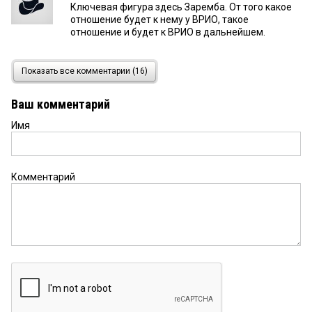
Ключевая фигура здесь Заремба. От того какое
отношение будет к нему у ВРИО, такое
отношение и будет к ВРИО в дальнейшем.
Просто омич
10 апреля 2023 в 13:52:
Показать все комментарии (16)
Схема придумана для Буркова. Под Буркова и
при Буркове. На месте врио я бы снёс
Ваш комментарий
Имя
Евгений
10 апреля 2023 в 13:14:
Как я понял, кому давать субсидию решило
правительство области через постановление.
Это фонд. А потом фонд рассует кому захочет
Комментарий
через формальную комиссию. Считалось, что
Заремба у Буркова один из главных кошельков. А
Бурков пока не при делах. Комиссия вроде как
фонда из людей Зарембы без торгов наотдаёт
бабла с откатами. Бумаги оформят. Гуфк
проверит. Да и всех не проверит.
Обращаю особое внимание! Может УК РФ?
10
апреля 2023 в 13:07: