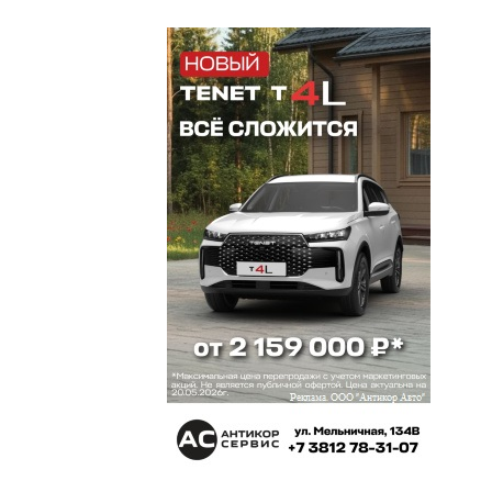
предпринимателей тоже считалась законной,
пока государство не стало считать иначе. Если
такое будет мультиплицироваться, то уровень
легальноти сразу понизится.
Сеня
9 апреля 2023 в 19:39:
КВ как всегда красавцы. Отлично читается и
очень познавательно
Омич беспросветный
9 апреля 2023 в 19:05:
Представить читателя, "...рублем голосующего за
за качественную журналистику..." не
представляется возможным на данный момент.
Лет 25-30 назад — да, были такие, сейчас таких
нет. Как, впрочем, нет и тиража, за который было
бы не стыдно «качественным журналистам». Как,
впрочем, нет и — будем же честными —
качественной журналистики в сравнении с
федеральными брэндами, кормящими её любого
желающего абсолютно бесплатно. Написавший
комментарий под ником «Так» абсолютно прав —
и про упомянутые фамилии и про упомянутые