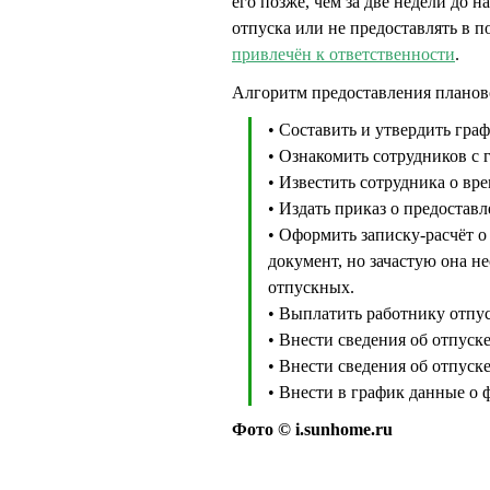
его позже, чем за две недели до н
отпуска или не предоставлять в п
привлечён к ответственности
.
Алгоритм предоставления планов
• Составить и утвердить граф
• Ознакомить сотрудников с 
• Известить сотрудника о вре
• Издать приказ о предостав
• Оформить записку-расчёт о
документ, но зачастую она н
отпускных.
• Выплатить работнику отпу
• Внести сведения об отпуск
• Внести сведения об отпуске
• Внести в график данные о 
Фото © i.sunhome.ru