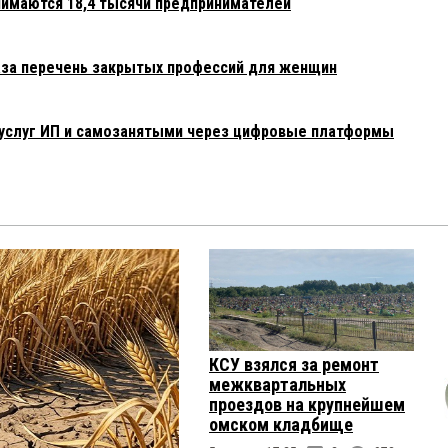
нимаются 18,4 тысячи предпринимателей
раза перечень закрытых профессий для женщин
 услуг ИП и самозанятыми через цифровые платформы
КСУ взялся за ремонт
межквартальных
проездов на крупнейшем
омском кладбище