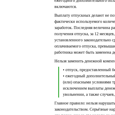
ежегодного дополнительного опла
включаются.
Выплату отпускных делают не позж
фактически используемого колич
заработок. Последняя величина р
получения отпуска, за 12 месяцев
установленного законодательно ср
оплачиваемого отпуска, превыша
работника может быть заменена д
Нельзя заменить денежной компе
• отпуск, предоставленный б
• ежегодный дополнительный
(или) опасными условиями тр
исключением выплаты денеж
увольнении, а также случаев
Главное правило: нельзя нарушат
законодательством. Серьёзные нар