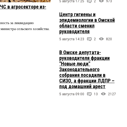
5 августа 17:25
2
973
ЧС в агросекторе из-
Центр гигиены и
эпидемиологии в Омской
нность за ликвидацию
области сменил
 министра сельского хозяйства.
руководителя
5 августа 14:23
2
820
В Омске депутата-
руководителя фракции
"Новые люди"
Законодательного
собрания посадили в
СИЗО, а фракции ЛДПР –
под домашний арест
5 августа 09:00
13
2127