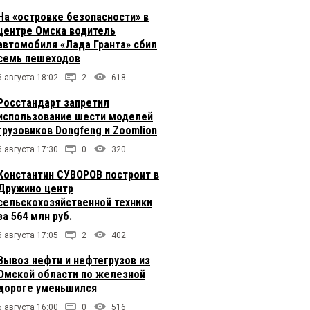
На «островке безопасности» в
центре Омска водитель
автомобиля «Лада Гранта» сбил
семь пешеходов
6 августа 18:02
2
618
Росстандарт запретил
использование шести моделей
грузовиков Dongfeng и Zoomlion
6 августа 17:30
0
320
Константин СУВОРОВ построит в
Дружино центр
сельскохозяйственной техники
за 564 млн руб.
6 августа 17:05
2
402
Вывоз нефти и нефтегрузов из
Омской области по железной
дороге уменьшился
6 августа 16:00
0
516