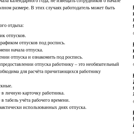
ачала календарного года, не извещать сотрудников о начале
олном размере. В этих случаях работодатель может быть
ого отдыха:
ик отпусков.
графиком отпусков под роспись.
мени начала отпуска.
лении отпуска и ознакомить под роспись.
 предоставлении отпуска работнику – это необязательный
еобходима для расчёта причитающихся работнику
скные.
е в личную карточку работника.
 в табель учёта рабочего времени.
фактически использованных днях отпуска.