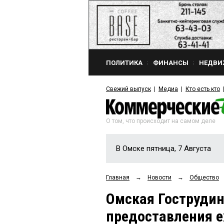
ПОЛИТИКА
ФИНАНСЫ
НЕДВИ
Свежий выпуск
Медиа
Кто есть кто
О том, что происходит на самом деле
В Омске пятница, 7 Августа
Главная
→
Новости
→
Общество
Омская Гострудин
предоставления е