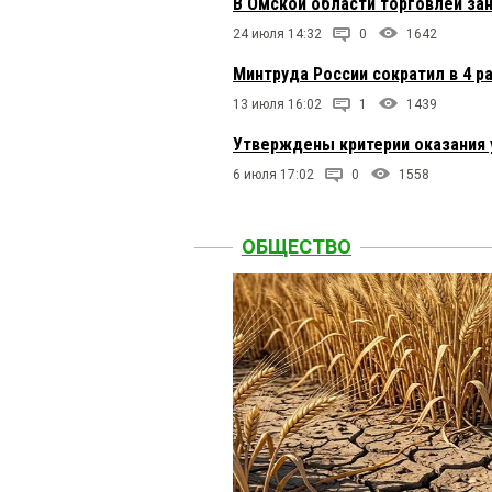
В Омской области торговлей за
24 июля 14:32
0
1642
Минтруда России сократил в 4 
13 июля 16:02
1
1439
Утверждены критерии оказания
6 июля 17:02
0
1558
ОБЩЕСТВО