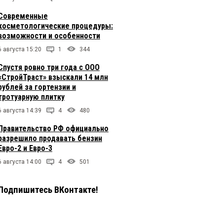
Современные
косметологические процедуры:
возможности и особенности
6 августа 15:20
1
344
Спустя ровно три года с ООО
«СтройТраст» взыскали 14 млн
рублей за гортензии и
тротуарную плитку
6 августа 14:39
4
480
Правительство РФ официально
разрешило продавать бензин
Евро-2 и Евро-3
6 августа 14:00
4
501
Подпишитесь ВКонтакте!