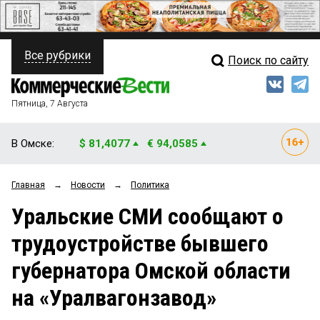
Все рубрики
Поиск по сайту
ПОЛИТИКА
Свежий выпуск
Медиа
ФИНАНСЫ
Пятница, 7 Августа
Кто есть кто
НЕДВИЖИМОСТЬ
В Омске:
$ 81,4077
€ 94,0585
Интервью
БИЗНЕС
Главная
→
Новости
→
Политика
Мнения
ОБЩЕСТВО
Уральские СМИ сообщают о
Рейтинги
ЗАКОН
трудоустройстве бывшего
Блоги
НОВОСТИ КОМПАНИЙ
губернатора Омской области
Архив
ПРОИСШЕСТВИЯ
на «Уралвагонзавод»