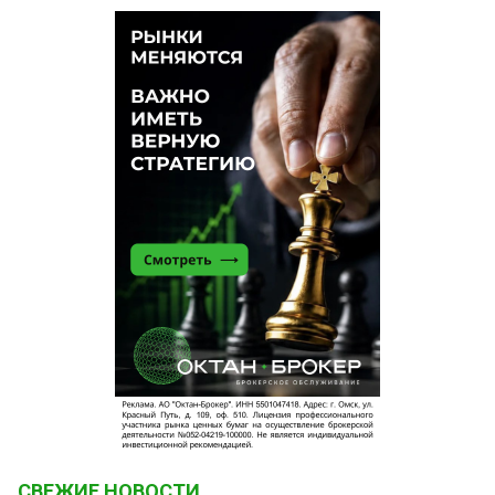
Вероятнее всего этот проходимец займётся тем,
с чего он и начинал свою карьеру «успешного
менеджера»- мошенничеством в сфере ЖКХ
Екатеринбурга.
Читатель
25 сентября 2023 в 18:15:
А на ликеро-водочный?
Слава Маяковский
25 сентября 2023 в 17:43:
Токарем-фрезеровщиком самое то
СВЕЖИЕ НОВОСТИ