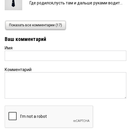
Где родился,пусть там и дальше руками водит...
Рукавишников Иван
27 сентября 2023 в 12:42:
Показать все комментарии (17)
Следил за его выступлениями. Он делал много
элементарных ошибок. Ну например как то
Ваш комментарий
ляпнул, что в регионе нужно создать Центр
судостроения России. А здесь нет ни кадров, ни
Имя
мощностей! Так же профессионалы отметили,
что по логистике это самая бредовая идея
которая может быть. Мне кажется он говорил что
попало. Лишь бы наболтать на камеру.
Комментарий
Безграмотный он. На Уралвагонзаводе может
вред нанести непоправимый своими
необдуманными действиями.
Василий
26 сентября 2023 в 10:22:
Сейчас начнет схему отрабатывать доставки по
сев мор пути вагонов китайцам:-)))
.
26 сентября 2023 в 09:57: