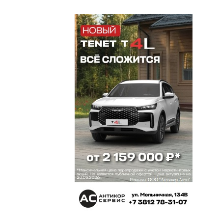
Миха
26 сентября 2023 в 06:23:
Что говорить «талантлив во всем
Карьера
25 сентября 2023 в 22:15:
ЖКХ Екатеринбурга, Зерно Сибири, Вагоны Урала,
Колымские рассказы.
Младший лейтенант
25 сентября 2023 в 22:12:
А на ликеро-водочный пока нарядов нет
Хомс
25 сентября 2023 в 21:16:
Все всё поняли.
валерий
25 сентября 2023 в 18:58: